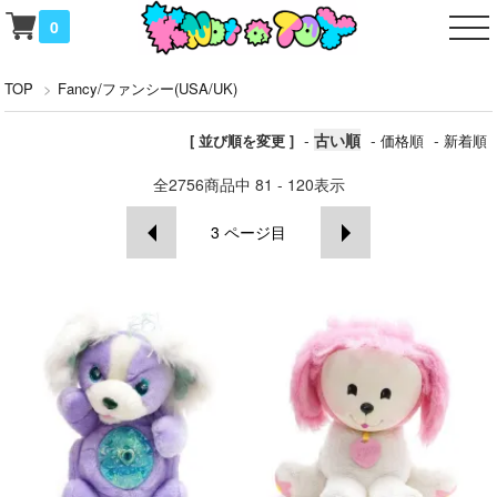
0
TOP
>
Fancy/ファンシー(USA/UK)
-
古い順
-
-
[ 並び順を変更 ]
価格順
新着順
全
2756
商品中
81 - 120
表示
3
ページ目