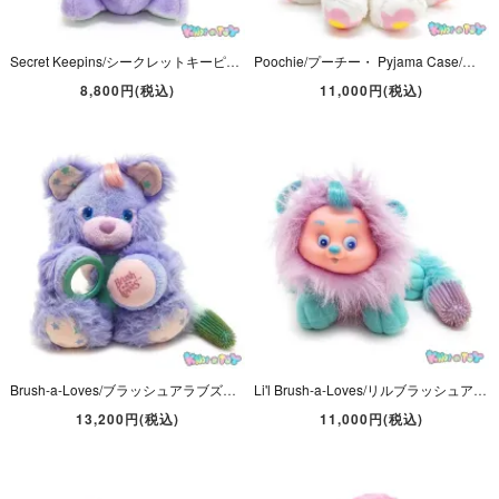
Secret Keepins/シークレットキーピンズ・Purple Pup/パープルパプ・Plush/ぬいぐるみ・イヌ/パピー・1994年・高さ約26cm・Kenner
Poochie/プーチー・ Pyjama Case/パジャマケース・Plush/ぬいぐるみ・イヌ/パピー・高さ約33cm・Telitoy
8,800円(税込)
11,000円(税込)
Brush-a-Loves/ブラッシュアラブズ・Plush/ぬいぐるみ・Purple Posy/パープルポジィ・パープル・(耳含まない)高さ約25cm・1987年
Li'l Brush-a-Loves/リルブラッシュアラブズ・Bubble Berry/バブルベリー・Plush/ぬいぐるみ・US Release・高さ約11cm・1987年・AmToy
13,200円(税込)
11,000円(税込)