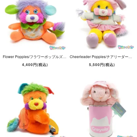
Flower Popples/フラワーポップルズ ・ぬいぐるみ・オレンジ×パープル・高さ約12cm・1980年代・TCFC/MATTEL
Cheerleader Popples/チアリーダーポップルズ・Potato Chip/ポテトチップ・イエロー・1987年・座った状態で約18cm・TCFC/MATTEL
4,400円(税込)
5,500円(税込)