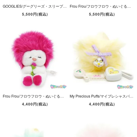
GOOGLIES/グーグリーズ・スリープアイぬいぐるみ・ Lion/ライオン・(耳含まない)高さ約25cm・1986年・Hasbro
Frou Frou/フロウフロウ・ぬいぐるみ・ パステルパープル・(毛含む)高さ約28cm・1982年・DAKIN
5,500円(税込)
5,500円(税込)
Frou Frou/フロウフロウ・ぬいぐるみ・ マゼンタ・(毛含む)高さ約20cm・1984年・FUN FARM/DAKIN
My Precious Puffs/マイプレシャスパフス・Beauty Puffs・Lovely・イエロー・(毛含む)高さ約10cm・1980年代・Matchbox
4,400円(税込)
4,400円(税込)