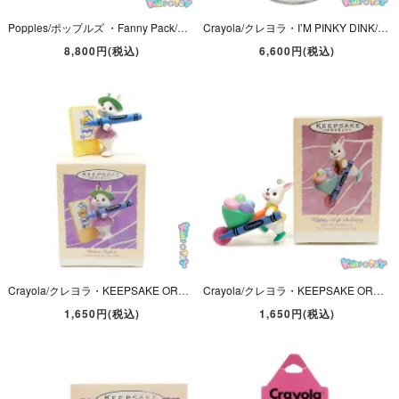
Popples/ポップルズ ・Fanny Pack/Waist Bag・ぬいぐるみウェストポーチ・Puzzle/パズル・高さ約23cm
Crayola/クレヨラ・I’M PINKY DINK/アイムピンキーディンク・ぬいぐるみ・Paint Can/ペイント缶・1989年
8,800円(税込)
6,600円(税込)
Crayola/クレヨラ・KEEPSAKE ORNAMENT/キープセイクオーナメント・Picture Perfect/ピクチャーパーフェクト・イースターバニー・1995年・Hallmark
Crayola/クレヨラ・KEEPSAKE ORNAMENT・オーナメント・Hippity-Hop Delivery/ヒッピティホップデリバリー・イースターバニー・1996年・Hallmark
1,650円(税込)
1,650円(税込)