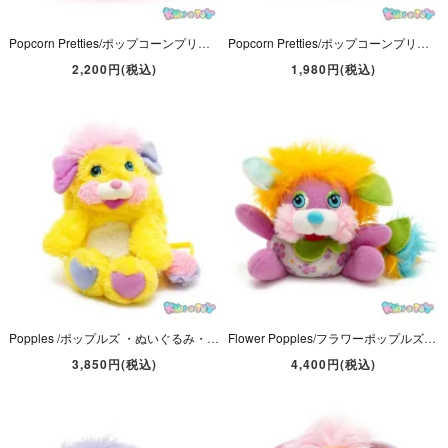
Popcorn Pretties/ポップコーンプリティーズ・Sherry Cherry/シェリーチェリー・Doll/ドール・高さ約6.5cm・Mattel・1991年
Popcorn Pretties/ポップコーンプリティーズ・Lily Lemon/リリーレモン・Doll/ドール・高さ約6.5cm・Mattel・1991年
2,200円(税込)
1,980円(税込)
Popples /ポップルズ ・ぬいぐるみ・Potato Chip/ポテトチップ・イエロー・1980年代・座った状態で約16cm・8 inch・TCFC/MATTEL
Flower Popples/フラワーポップルズ ・ぬいぐるみ・ピンク×オレンジ・高さ約12cm・1987年・TCFC/MATTEL
3,850円(税込)
4,400円(税込)