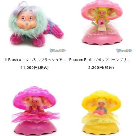
Li'l Brush-a-Loves/リルブラッシュアラブズ・Pretty Petal/プリティペタル・Plush/ぬいぐるみ・US Release・高さ約11cm・1987年・AmToy
Popcorn Pretties/ポップコーンプリティーズ・Miss Candy Apple/ミスキャンディアップル・Doll/ドール・高さ約6.5cm・Mattel・1991年
11,000円(税込)
2,200円(税込)