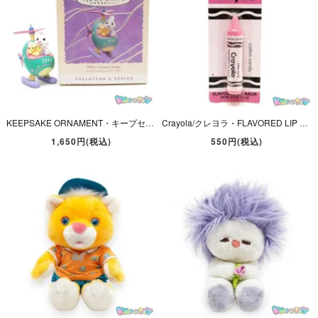
KEEPSAKE ORNAMENT・キープセイクオーナメント・Here Comes Easter/ヒアカムズイースター・バニー・1995年・Hallmark
Crayola/クレヨラ・FLAVORED LIP BALM/フレーバーリップバーム・Cotto Candy/コットンキャンディ・2015年
1,650円(税込)
550円(税込)