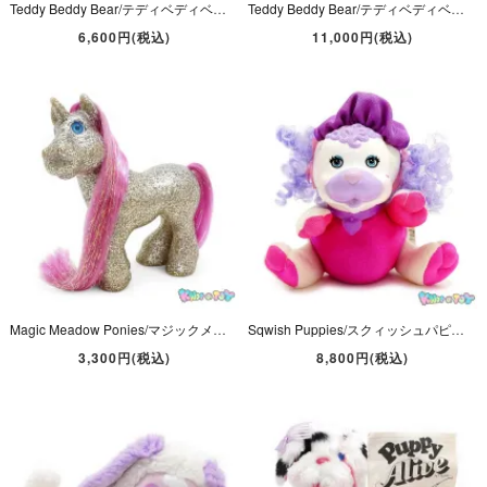
Teddy Beddy Bear/テディベディベア・クマ・Plush/ぬいぐるみ・ストライプ柄・高さ約26cm・1985年・Fisher Price【1401】
Teddy Beddy Bear/テディベディベア・Music Box Moon/ミュージックボックスムーン・オルゴール・1985年・Fisher Price【1402】
6,600円(税込)
11,000円(税込)
Magic Meadow Ponies/マジックメドウポニー・Sugar・グリッターシルバー・Cabbage Patch Kids/キャベッジパッチキッズ・1992年・HASBRO
Sqwish Puppies/スクィッシュパピーズ・ホワイト×ピンク×パープル・ぬいぐるみ・1991年・Cap Toys
3,300円(税込)
8,800円(税込)