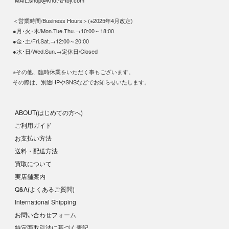
MAIL:
shop@knot-a-toy.com
＜営業時間/Business Hours＞(※2025年4月改定)
●月･火･木/Mon.Tue.Thu.→10:00～18:00
●金･土/Fri.Sat.→12:00～20:00
●水･日/Wed.Sun.→定休日/Closed
※その他、臨時休業をいただく事もございます。
その際は、別途HPやSNSなどでお知らせいたします。
ABOUT(はじめての方へ)
ご利用ガイド
お支払い方法
送料・配送方法
買取について
実店舗案内
Q&A(よくあるご質問)
International Shipping
お問い合わせフォーム
特定商取引法に基づく表記