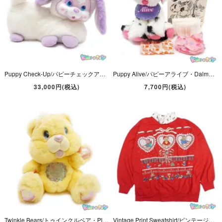
Puppy Check-Up/パピーチェックアップ・Plush/ぬいぐるみ・ラバーフェイス・イヌ・1994年・Kenner
Puppy Alive/パピーアライブ・Dalmatian/ダルメシアン/イヌ・Plush/ぬいぐるみ・1991年・Kenner
33,000円(税込)
7,700円(税込)
Twinkle Bears/トゥインクルベア・Plush/ぬいぐるみ・Sunny/サニー・イエロー・(座った状態で)高さ約22cm・1995年・FANTASY
Vintage Print Sweatshirt/ビンテージプリントスウェット/トレーナー・古着・レッド・Cristmas/クリスマス・Bear・American Spectator