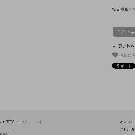
特定商取引法
この商品
買い物を
お気に
ot a TOY -ノット ア トイ-
ABOUT
ご利用ガ
6-0002