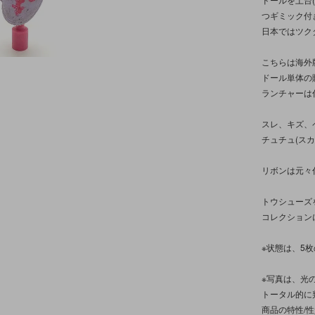
つギミック付
日本ではツク
こちらは海外
ドール単体の
ランチャーは
スレ、キズ、
チュチュ(ス
リボンは元々
トウシューズ
コレクション
※状態は、5
※写真は、光
トータル的に
商品の特性/