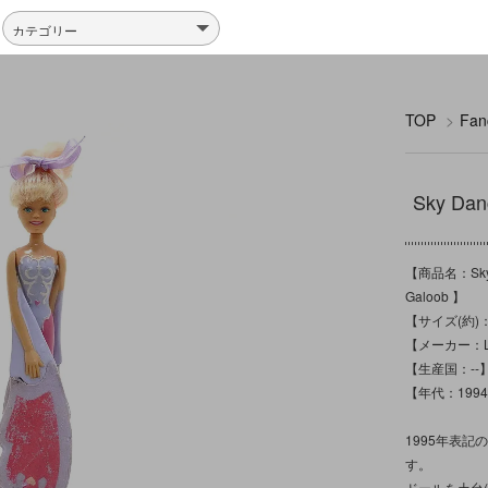
TOP
>
Fa
Sky 
【商品名：Sk
Galoob 】
【サイズ(約)
【メーカー：Lew
【生産国：--
【年代：199
1995年表記の
す。
ドールを土台