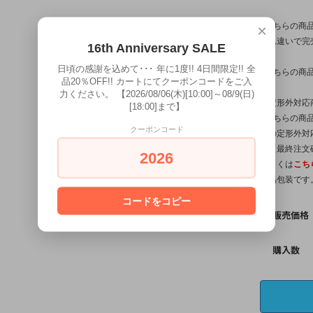
※こちらの商
×
入れ違いで完
16th Anniversary SALE
日頃の感謝を込めて･･･ 年に1度!! 4日間限定!! 全
※こちらの商
品20％OFF!! カートにてクーポンコードをご入
力ください。 【2026/08/06(木)[10:00]～08/9(日)
【定形外対応
[18:00]まで】
※こちらの商品
クーポンコード
他の定形外対
は【最終注文
2026
詳しくは
こち
簡易包装です
コードをコピー
販売価格
購入数