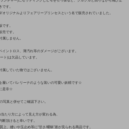
きです。
ダオリジナルよりフェアリープリンセスという名で販売されていました。
版です。
販売です。
付属しません。
ペイントロス、薄汚れ等のダメージがございます。
カート)は欠品しています。
付属していた物ではございません。
を履いてバレリーナのような装いの可愛い妖精です☆
に是非☆
枚の写真と併せてご確認下さい。
の当たり方によって見え方が変わる為、
判断頂けると幸いです。
性質上、縫いや玉止め等に“甘さ/曖昧”差が見られる商品です。