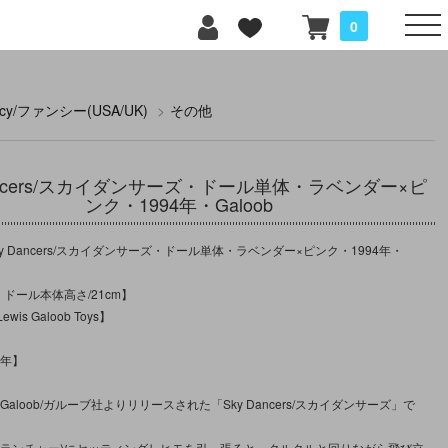
0
ncy/ファンシー(USA/UK)
>
その他
Dancers/スカイダンサーズ・ドール単体・ラベンダー×ピ
ンク・1994年・Galoob
y Dancers/スカイダンサーズ・ドール単体・ラベンダー×ピンク・1994年・
：ドール本体高さ/21cm】
is Galoob Toys】
】
4年】
Galoob/ガルーブ社よりリリースされた「Sky Dancers/スカイダンサーズ」で
(ランチャー)にセッティングしヒモを引っ張ると、クルクルと回りながら飛び立