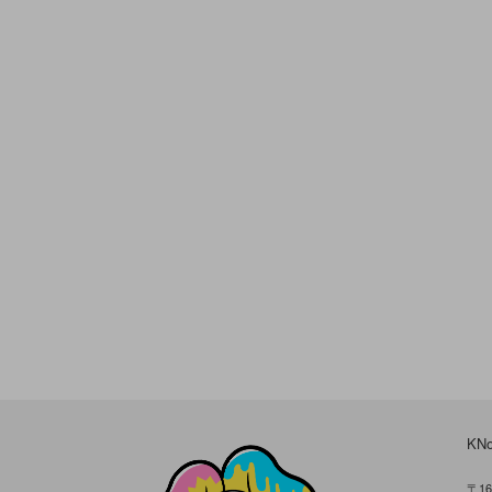
KN
〒16