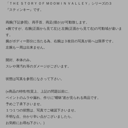
「ＴＨＥ ＳＴＯＲＹ ＯＦ ＭＯＯＭＩＮ ＶＡＬＬＥＹ」シリーズの３
『スティンキー』です。
両腕(下記参照)、両手首、両足(僅か)が可動致します。
※腕ですが、右腕(正面から見て左)と左腕(正面から見て右)の可動域が違いま
す。
腕がボディー部分に当たる為、右腕は３枚目の写真が前へは限界です。
左腕も一周は出来ません。
開封、本体のみ。
スレや薄汚れ等のダメージがございます。
状態は写真を参照になさって下さい。
(※商品の特性/性質上、上記の問題以前に、
ペイントのムラや漏れ、作りに“曖昧”差が見られる商品です。
予めご了承下さいませ。
１つ１つの状態は、写真でご確認下さいませ。
不明な点、分かり辛い点がございましたら、
お気軽にお尋ね下さい。)