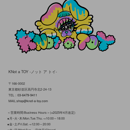
KNot a TOY -ノット ア トイ-
〒166-0002
東京都杉並区高円寺北2-24-13
TEL：
03-6479-9411
MAIL:
shop@knot-a-toy.com
＜営業時間/Business Hours＞(※2025年4月改定)
●月･火･木/Mon.Tue.Thu.→10:00～18:00
●金･土/Fri.Sat.→12:00～20:00
●水･日/Wed.Sun.→定休日/Closed