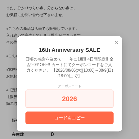
また、分かりづらい点、分からない点は、
お気軽にお問い合わせ下さいませ。
※こちらの商品は店頭でも販売しています。
入れ違いで完売してしまう場合がございます。
×
その際はご容赦下さいませ。
16th Anniversary SALE
※こちらの商品は、中古・ヴィンテージ品です。
日頃の感謝を込めて･･･ 年に1度!! 4日間限定!! 全
品20％OFF!! カートにてクーポンコードをご入
※状態など分かり辛い点、気になる点、不明点がございましたら、
力ください。 【2026/08/06(木)[10:00]～08/9(日)
お気軽にお問い合わせ下さい。
[18:00]まで】
クーポンコード
※【定形外対応商品】・【サイズ規格外】です。
【限界個数】は【5個/点】･【送料】は220～500円です。
2026
簡易包装です。
コードをコピー
SOLD OUT
販売価格
0
在庫数