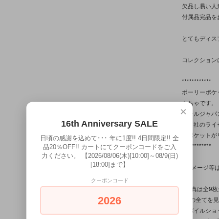
欠品し易い人
付属品完品を
とてもディス
コレクション
************
ポーリーポケ
もちゃです。
×
マテルジャパ
16th Anniversary SALE
ード社のライ
ーポケットが
日頃の感謝を込めて･･･ 年に1度!! 4日間限定!! 全
************
品20％OFF!! カートにてクーポンコードをご入
力ください。 【2026/08/06(木)[10:00]～08/9(日)
[18:00]まで】
※ダメージ等
クーポンコード
※写真は全9
2026
(その全てを
モバイルショ