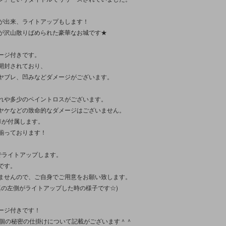
が出来、ライトアップもします！
が沢山散りばめられた豪華なお城です★
ージ付きです。
開封されており、
ヤブレ、凹みなどダメージがございます。
れや多少のペイントロスがございます。
ヤケなどの致命的なダメージはございません。
車が付属します。
揃っております！
でライトアップします。
です。
ませんので、ご自身でご用意をお願い致します。
写真の左側がライトアップした時の様子です☆)
ージ付きです！
3個の秘密の仕掛けについて記載がございます＾＾