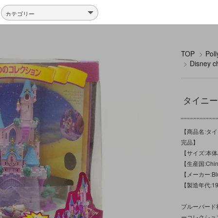
TOP
>
Po
>
Disney
タイニーコレ
【商品名:タイニ
完品】
【サイズ:本体
【生産国:Chi
【メーカー:Blu
【製造年代:1
ブルーバード社
ーコレクショ