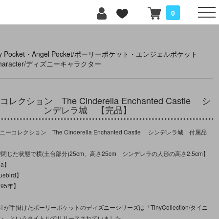
0
lly Pocket・Angel Pocket/ポーリーポケット・エンジェルポケット
 character/ディズニーキャラクター
クション The Cinderella Enchanted Castle シ
ンデレラ城 【完品】
ーコレクション The Cinderella Enchanted Castle シンデレラ城 付属品
/閉じた状態で横(土台部分)25cm、高さ25cm シンデレラの人形の高さ2.5cm】
na】
ebird】
995年】
が手掛けたポーリーポケットのディズニーシリーズは「TinyCollection/タイニ
ン」というタイトルでリリースされていました。