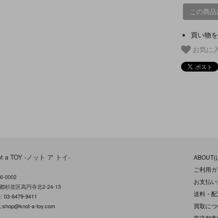
この商品
買い物を
お気に
ot a TOY -ノット ア トイ-
ABOUT
ご利用ガ
6-0002
お支払い
都杉並区高円寺北2-24-13
送料・配
L：
03-6479-9411
買取につ
:
shop@knot-a-toy.com
実店舗案