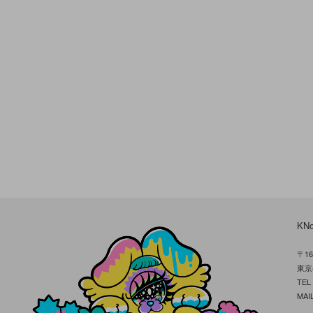
KN
〒16
東京
TE
MAIL