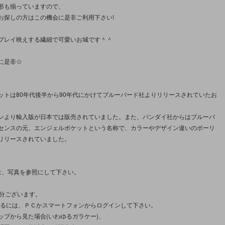
形も揃っていますので、
お探しの方はこの機会に是非ご利用下さい!
プレイ映えする繊細で可愛いお城です＾＾
に是非☆
ットは80年代後半から90年代にかけてブルーバード社よりリリースされていたお
ンより輸入版が日本では販売されていました。また、バンダイ社からはブルーバ
センスの元、エンジェルポケットという名称で、カラーやデザイン違いのポーリ
リリースされていました。
は、写真を参照にして下さい。
枚分ございます。
見るには、ＰＣかスマートフォンからログインして下さい。
ップから見た場合(いわゆるガラケー)、