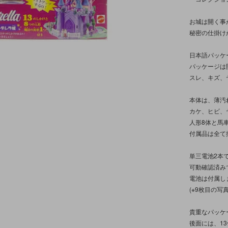
お城は開く事
秘密の仕掛け
日本語パッケ
パッケージは
スレ、キズ、
本体は、薄汚
カケ、ヒビ、
人形8体と馬
付属品は全て
単三電池2本
可動確認済み
電池は付属し
(※9枚目の
貴重なパッケ
後面には、1