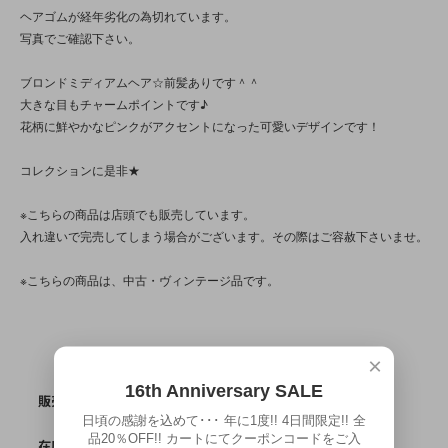
ヘアゴムが経年劣化の為切れています。
写真でご確認下さい。
ブロンドミディアムヘア☆前髪ありです＾＾
大きな目もチャームポイントです♪
花柄に鮮やかなピンクがアクセントになった可愛いデザインです！
コレクションに是非★
※こちらの商品は店頭でも販売しています。
入れ違いで完売してしまう場合がございます。その際はご容赦下さいませ。
※こちらの商品は、中古・ヴィンテージ品です。
×
16th Anniversary SALE
SOLD OUT
販売価格
日頃の感謝を込めて･･･ 年に1度!! 4日間限定!! 全
品20％OFF!! カートにてクーポンコードをご入
0
在庫数