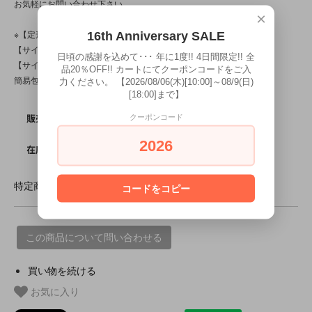
お気軽にお問い合わせ下さい。
×
※【定形外対応商品】で【限界個数】は【5個/点】です。
16th Anniversary SALE
【サイズ規格内(140～380円)】商品ですが、組み合わせによって
日頃の感謝を込めて･･･ 年に1度!! 4日間限定!! 全
【サイズ規格外(220～500円)】になる可能性もございます。
品20％OFF!! カートにてクーポンコードをご入
簡易包装です。
力ください。 【2026/08/06(木)[10:00]～08/9(日)
[18:00]まで】
SOLD OUT
販売価格
クーポンコード
2026
0
在庫数
特定商取引法に基づく表記 (返品など)
コードをコピー
この商品について問い合わせる
買い物を続ける
お気に入り