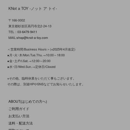
KNot a TOY -ノット ア トイ-
〒166-0002
東京都杉並区高円寺北2-24-13
TEL：
03-6479-9411
MAIL:
shop@knot-a-toy.com
＜営業時間/Business Hours＞(※2025年4月改定)
●月･火･木/Mon.Tue.Thu.→10:00～18:00
●金･土/Fri.Sat.→12:00～20:00
●水･日/Wed.Sun.→定休日/Closed
※その他、臨時休業をいただく事もございます。
その際は、別途HPやSNSなどでお知らせいたします。
ABOUT(はじめての方へ)
ご利用ガイド
お支払い方法
送料・配送方法