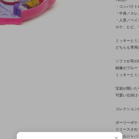
・コンパクト
・中身／スレ
・人形／ペイ
カケ、ヒビ、
ミッキーとミ
どちらも専用
ソファが耳の
銅像がプルー
ミッキーとミ
宝箱が開いた
可愛い仕掛け
コレクション
ポーリーポケ
リリースされ
マテルジャパ
×