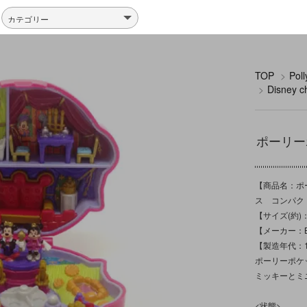
TOP
>
Po
>
Disney
ポーリーポケ
【商品名：ポーリ
ス コンパク
【サイズ(約)
【メーカー：Blu
【製造年代：1
ポーリーポケ
ミッキーとミ
<状態>