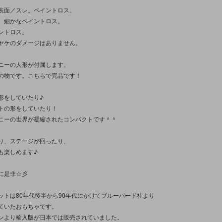
表面／スレ。ペイントロス。
、細かなペイントロス。
ントロス。
ヤケのダメージはありません。
ニーの人形が付属します。
の物です。こちらで完品です！
形をしていたり♪
トの形をしていたり！
ニーの世界が凝縮されたコンパクトです＾＾
り、ステージが回ったり、
も楽しめます♪
に是非☆彡
ットは80年代後半から90年代にかけてブルーバード社より
ていたおもちゃです。
ンより輸入版が日本では販売されていました。