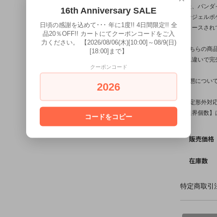
また、バンダ
16th Anniversary SALE
エンジェルポ
日頃の感謝を込めて･･･ 年に1度!! 4日間限定!! 全
リリースされ
品20％OFF!! カートにてクーポンコードをご入
力ください。 【2026/08/06(木)[10:00]～08/9(日)
※こちらの商
[18:00]まで】
入れ違いで完
クーポンコード
※状態につい
2026
※【定形外対
【限界個数】は
コードをコピー
販売価格
在庫数
特定商取引法