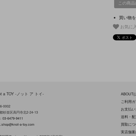
この商品
買い物を
お気に
ot a TOY -ノット ア トイ-
ABOUT
ご利用ガ
6-0002
お支払い
都杉並区高円寺北2-24-13
送料・配
L：
03-6479-9411
買取につ
:
shop@knot-a-toy.com
実店舗案