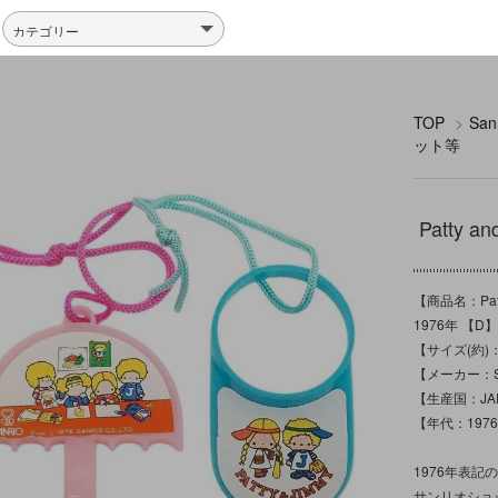
TOP
>
Sa
ット等
Patty
【商品名：Pat
1976年 【D
【サイズ(約)：
【メーカー：Sa
【生産国：JA
【年代：19
1976年表
サンリオショ