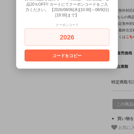
品20％OFF!! カートにてクーポンコードをご入
力ください。 【2026/08/06(木)[10:00]～08/9(日)
【定形外対応
[18:00]まで】
※こちらの商品
他の定形外対
クーポンコード
は【最終注文
2026
詳しくは
こち
販売価格
コードをコピー
在庫数
特定商取引法
この商品
買い物を
お気に