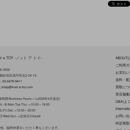
ot a TOY -ノット ア トイ-
ABOUT
ご利用ガ
6-0002
お支払い
都杉並区高円寺北2-24-13
送料・配
L：
03-6479-9411
買取につ
:
shop@knot-a-toy.com
実店舗案
時間/Business Hours＞(※2025年4月改定)
Q&A(よ
･木/Mon.Tue.Thu.→10:00～18:00
Internati
/Fri.Sat.→12:00～20:00
お問い合
日/Wed.Sun.→定休日/Closed
特定商取
の他、臨時休業をいただく事もございます。