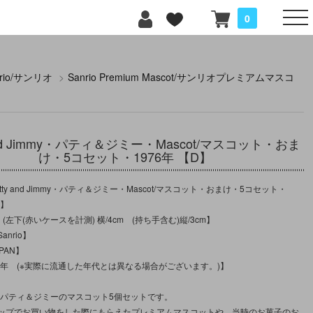
0
nrio/サンリオ
>
Sanrio Premium Mascot/サンリオプレミアムマスコ
 and Jimmy・パティ＆ジミー・Mascot/マスコット・おま
け・5コセット・1976年 【D】
ty and Jimmy・パティ＆ジミー・Mascot/マスコット・おまけ・5コセット・
】】
(左下(赤いケースを計測) 横/4cm (持ち手含む)縦/3cm】
nrio】
PAN】
76年 (※実際に流通した年代とは異なる場合がございます。)】
記のパティ＆ジミーのマスコット5個セットです。
ップでお買い物をした際にもらえたプレミアムマスコットや、当時のお菓子のお