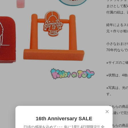
まけとして配
付属の紐は、
経年によるス
元々作りが粗
小さなおまけ
70年代なら
※サイズのご
※状態は、4
※写真は、光
す。
※こちらの商
×
入れ違いで完
16th Anniversary SALE
※こちらの商
日頃の感謝を込めて･･･ 年に1度!! 4日間限定!! 全