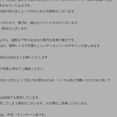
布されていたものです。
以前の持ち主によって付けられた可能性がございます。
レや小キズ、薄汚れ、細かなペイントロスがございます。
い部分がございます。
ながら、細部まで作り込まれた精巧な造形が魅力です。
ではの、昭和レトロで可愛らしいパティ＆ジミーのデザインが楽しめます。
確認をお忘れなくお願いいたします。
枚の写真と併せてご確認ください。
の当たり方によって見え方が変わるため、トータル的に判断いただけると幸いで
品は店頭でも販売しています。
売してしまう場合がございます。その際はご容赦くださいませ。
品は、中古・ヴィンテージ品です。