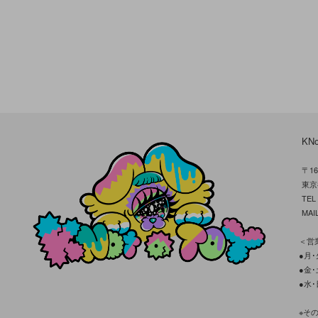
KN
〒16
東京
TE
MAIL
＜営業
●月･火
●金･土
●水･
※そ