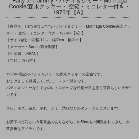
Cookie/森永クッキー・ 空箱・ミニレター付き・
1976年【A】
【商品名：Patty and Jimmy・パティ＆ジミー・Morinaga Cookie/森永クッ
キー・ 空箱・ミニレター付き・1976年【A】】
【サイズ(約)：箱/横/12㎝ 縦/7cm 幅/3cm】
【メーカー：Sanrio/森永製菓】
【生産国：JAPAN】
【年代：1976年】
1976年表記のパティ＆ジミーの森永クッキーの空箱です。
おまけとして付属していたミニレター付きです。
パティ＆ジミーならではのレトロポップな絵柄が目を惹く可愛らしいデザイ
ンです。
スレ、キズ、破れ、削れ、シミ、汚れなどのダメージがございます。
お菓子の空箱という消耗品でありながら、約50年もの間残されてきた、大
変貴重なアイテムです。