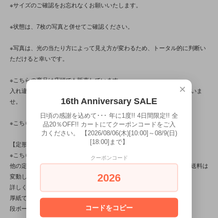
※サイズのご確認をお忘れなくお願いいたします。
※状態は、7枚の写真と併せてご確認ください。
※写真は、光の当たり方によって見え方が変わるため、トータル的に判断い
ただけると幸いです。
※こちらの商品は店頭でも販売しています。
×
入れ違いで完売してしまう場合がございます。その際はご容赦くださいま
16th Anniversary SALE
せ。
日頃の感謝を込めて･･･ 年に1度!! 4日間限定!! 全
※こちらの商品は、中古・ヴィンテージ品です。
品20％OFF!! カートにてクーポンコードをご入
力ください。 【2026/08/06(木)[10:00]～08/9(日)
[18:00]まで】
【定形外対応商品】
※こちらの商品は【サイズ規格外・(7)～100gまで】です。
クーポンコード
他の定形外対応商品と複数購入される場合は、サイズや重量によって送料は
2026
変動します。送料は【最終注文確認書】で確定します。
詳しくは
こちら
をご覧ください。
厚紙で補強し、封筒に入れて発送います。
コードをコピー
段ボールでの梱包をご希望の場合は【佐川急便】をお選びください。