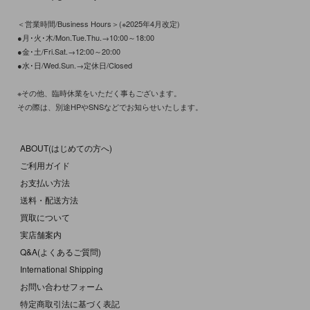
＜営業時間/Business Hours＞(※2025年4月改定)
●月･火･木/Mon.Tue.Thu.→10:00～18:00
●金･土/Fri.Sat.→12:00～20:00
●水･日/Wed.Sun.→定休日/Closed
※その他、臨時休業をいただく事もございます。
その際は、別途HPやSNSなどでお知らせいたします。
ABOUT(はじめての方へ)
ご利用ガイド
お支払い方法
送料・配送方法
買取について
実店舗案内
Q&A(よくあるご質問)
International Shipping
お問い合わせフォーム
特定商取引法に基づく表記