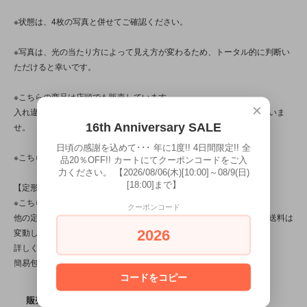
※状態は、4枚の写真と併せてご確認ください。
※写真は、光の当たり方によって見え方が変わるため、トータル的に判断い
ただけると幸いです。
※こちらの商品は店頭でも販売しています。
×
入れ違いで完売してしまう場合がございます。その際はご容赦くださいま
16th Anniversary SALE
せ。
日頃の感謝を込めて･･･ 年に1度!! 4日間限定!! 全
※こちらの商品は、中古・ヴィンテージ品です。
品20％OFF!! カートにてクーポンコードをご入
力ください。 【2026/08/06(木)[10:00]～08/9(日)
[18:00]まで】
【定形外対応商品】
※こちらの商品は【サイズ規格外・(6)～50gまで】です。
クーポンコード
他の定形外対応商品と複数購入される場合は、サイズや重量によって送料は
2026
変動します。送料は【最終注文確認書】で確定します。
詳しくは
こちら
をご覧ください。
簡易包装です。
コードをコピー
SOLD OUT
販売価格