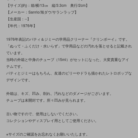
【サイズ(約)：箱/横/13㎝ 縦/3.3cm 奥行/2cm】
【メーカー：Sanrio/旭ダウ/サランラップ】
【生産国：--】
【年代：1976年】
1976年表記のパティ＆ジミーの学用品クリーナー『クリンボーイ』です。
「ぬって・ふくだけ・水いらず」で学用品などの汚れを落とせると記載され
ています。
当時の外箱と中身のチューブ（15ml）がセットになった、大変貴重なアイ
テムです。
パティとジミーはもちろん、友達のビリーやドラも描かれたレトロポップな
デザインです。
外箱は、キズ、凹み、削れ、汚れなどのダメージがございます。
チューブは未開封です。所々凹みが見られます。
古い物ですので、使用はしないでください。
コレクションやディスプレイ用としてご使用ください。
※サイズのご確認をお忘れなくお願いいたします。