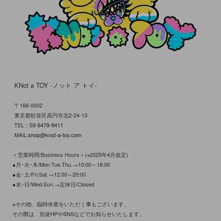
KNot a TOY -ノット ア トイ-
〒166-0002
東京都杉並区高円寺北2-24-13
TEL：
03-6479-9411
MAIL:
shop@knot-a-toy.com
＜営業時間/Business Hours＞(※2025年4月改定)
●月･火･木/Mon.Tue.Thu.→10:00～18:00
●金･土/Fri.Sat.→12:00～20:00
●水･日/Wed.Sun.→定休日/Closed
※その他、臨時休業をいただく事もございます。
その際は、別途HPやSNSなどでお知らせいたします。