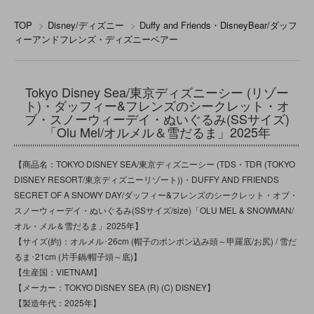
TOP
>
Disney/ディズニー
>
Duffy and Friends・DisneyBear/ダッフ
ィーアンドフレンズ・ディズニーベアー
Tokyo Disney Sea/東京ディズニーシー (リゾー
ト)・ダッフィー&フレンズのシークレット・オ
ブ・スノーウィーデイ・ぬいぐるみ(SSサイズ)
「Olu Mel/オルメル＆雪だるま」2025年
【商品名：TOKYO DISNEY SEA/東京ディズニーシー (TDS・TDR (TOKYO
DISNEY RESORT/東京ディズニーリゾート))・DUFFY AND FRIENDS
SECRET OF A SNOWY DAY/ダッフィー&フレンズのシークレット・オブ・
スノーウィーデイ・ぬいぐるみ(SSサイズ/size)「OLU MEL & SNOWMAN/
オル・メル＆雪だるま」2025年】
【サイズ(約)：オルメル･26cm (帽子のポンポン込み頭～甲羅底/お尻) / 雪だ
るま･21cm (片手鍋/帽子頭～底)】
【生産国：VIETNAM】
【メーカー：TOKYO DiSNEY SEA (R) (C) DISNEY】
【製造年代：2025年】