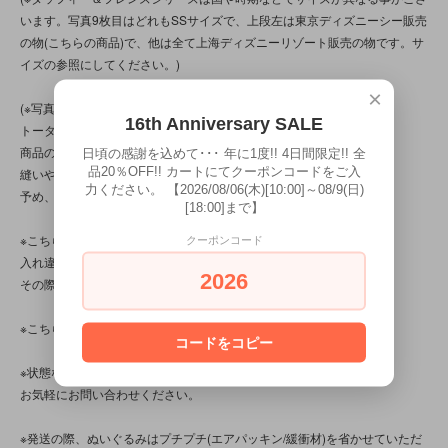
います。写真9枚目はどれもSSサイズで、上段左は東京ディズニーシー販売
の物(こちらの商品)で、他は全て上海ディズニーリゾート販売の物です。サ
イズの参照にしてください。)
×
(※写真は、光の当たり方によって見え方が変わる為、
16th Anniversary SALE
トータル的に判断頂けると幸いです。
商品の特性/性質上、上記の問題以前に、
日頃の感謝を込めて･･･ 年に1度!! 4日間限定!! 全
品20％OFF!! カートにてクーポンコードをご入
縫いや玉止め等に“甘さ/曖昧”差が見られる商品です。
力ください。 【2026/08/06(木)[10:00]～08/9(日)
予め、ご了承ください。)
[18:00]まで】
※こちらの商品は店頭でも販売しています。
クーポンコード
入れ違いで完売してしまう場合がございます。
2026
その際はご容赦くださいませ。
※こちらの商品は、中古品です。
コードをコピー
※状態など分かり辛い点、気になる点、不明点がございましたら、
お気軽にお問い合わせください。
※発送の際、ぬいぐるみはプチプチ(エアパッキン/緩衝材)を省かせていただ