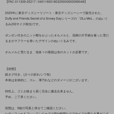
【FAC-011309-25217 / 04011600180329000650099048】
2025年に東京ディズニーリゾート・東京ディズニーシーで販売された、
Duffy and Friends Secret of a Snowy Dayシリーズの「OLu MeL」のぬいぐ
るみ(SSサイズ相当)です。
ポンポン付きのニット帽をかぶったオルメルと、花柄の片手鍋を被った雪だ
るまがマフラーを巻いたデザインのぬいぐるみです。
オルメルと雪だるま、他各々の着脱は糸のカットが必要です。
【状態】
紙タグ付き。(少々の折れ/シワ有)
本体は全体的に、スレ、薄汚れなどのダメージがございます。
特性上、ゴミが絡まり易く完全に撤去出来ません。
予め、ご了承ください。
状態は、9枚の写真と併せてご確認ください。
(※ダッフィー＆フレンズシリーズは国や時期などでサイズが異なる事がござ