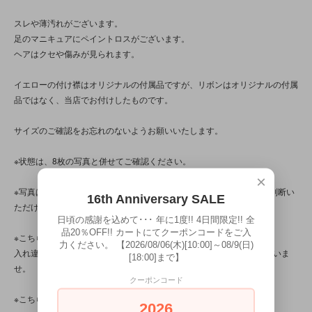
スレや薄汚れがございます。
足のマニキュアにペイントロスがございます。
ヘアはクセや傷みが見られます。
イエローの付け襟はオリジナルの付属品ですが、リボンはオリジナルの付属
品ではなく、当店でお付けしたものです。
サイズのご確認をお忘れのないようお願いいたします。
※状態は、8枚の写真と併せてご確認ください。
×
※写真は、光の当たり方によって見え方が変わるため、トータル的に判断い
16th Anniversary SALE
ただけると幸いです。
日頃の感謝を込めて･･･ 年に1度!! 4日間限定!! 全
品20％OFF!! カートにてクーポンコードをご入
※こちらの商品は店頭でも販売しています。
力ください。 【2026/08/06(木)[10:00]～08/9(日)
入れ違いで完売してしまう場合がございます。その際はご容赦くださいま
[18:00]まで】
せ。
クーポンコード
※こちらの商品は、中古・ヴィンテージ品です。
2026