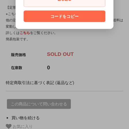
【定形外対応商品】
※こちらの商品は【サイズ規格外・(7)～100gまで】です。
コードをコピー
他の定形外対応商品と複数購入される場合は、サイズや重量によって送料は
変動します。送料は【最終注文確認書】で確定します。
詳しくは
こちら
をご覧ください。
簡易包装です。
SOLD OUT
販売価格
0
在庫数
特定商取引法に基づく表記 (返品など)
この商品について問い合わせる
買い物を続ける
お気に入り