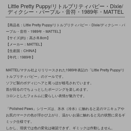
Little Pretty Puppy/リトルプリティパピー・Dixie/
ディクシー・パープル・音符・1989年・MATTEL
【商品名：Little Pretty Puppy/リトルプリティパピー・Dixie/ディクシー・パ
ープル・音符・1989年・MATTEL】
【サイズ(約)：高さ/8.8cm】
【メーカー：MATTEL】
【生産国：CHINA】
【年代：1989年】
MATTEL/マテル社よりリリースされた1989年表記の「Little Pretty Puppy/リ
トルプリティパピー」のドールです。
ソフビ製のボディにヘアと尾っぽが植毛されています。
首が回るのでちょっとしたポージングを楽しめます。
コロンとしたフォルムに愛らしい表情が魅力です。
「Polished Paws」シリーズは、氷水（冷水）に触れると足のマニキュアや
お尻のマークの色が浮かび上がり、温かいお湯に触れると元の状態に戻るギ
ミック仕様です。
しかし、現状では色の変化は確認できず、ギミックは作動しません。