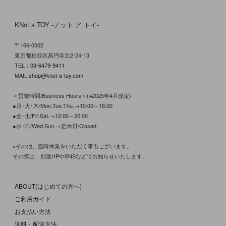
KNot a TOY -ノット ア トイ-
〒166-0002
東京都杉並区高円寺北2-24-13
TEL：
03-6479-9411
MAIL:
shop@knot-a-toy.com
＜営業時間/Business Hours＞(※2025年4月改定)
●月･火･木/Mon.Tue.Thu.→10:00～18:00
●金･土/Fri.Sat.→12:00～20:00
●水･日/Wed.Sun.→定休日/Closed
※その他、臨時休業をいただく事もございます。
その際は、別途HPやSNSなどでお知らせいたします。
ABOUT(はじめての方へ)
ご利用ガイド
お支払い方法
送料・配送方法