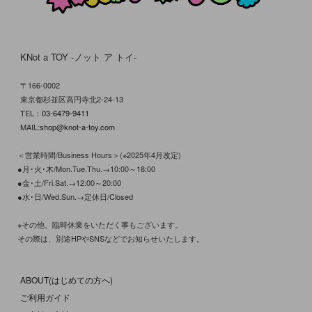
KNot a TOY -ノット ア トイ-
〒166-0002
東京都杉並区高円寺北2-24-13
TEL：
03-6479-9411
MAIL:
shop@knot-a-toy.com
＜営業時間/Business Hours＞(※2025年4月改定)
●月･火･木/Mon.Tue.Thu.→10:00～18:00
●金･土/Fri.Sat.→12:00～20:00
●水･日/Wed.Sun.→定休日/Closed
※その他、臨時休業をいただく事もございます。
その際は、別途HPやSNSなどでお知らせいたします。
ABOUT(はじめての方へ)
ご利用ガイド