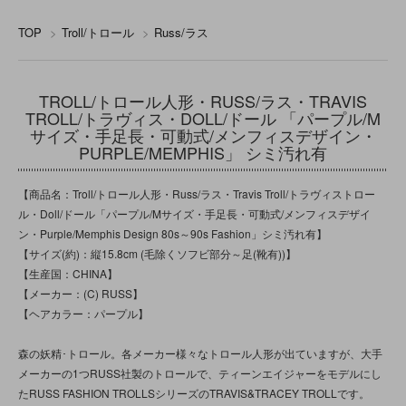
TOP
>
Troll/トロール
>
Russ/ラス
TROLL/トロール人形・RUSS/ラス・TRAVIS
TROLL/トラヴィス・DOLL/ドール 「パープル/M
サイズ・手足長・可動式/メンフィスデザイン・
PURPLE/MEMPHIS」 シミ汚れ有
【商品名：Troll/トロール人形・Russ/ラス・Travis Troll/トラヴィストロー
ル・Doll/ドール「パープル/Mサイズ・手足長・可動式/メンフィスデザイ
ン・Purple/Memphis Design 80s～90s Fashion」シミ汚れ有】
【サイズ(約)：縦15.8cm (毛除くソフビ部分～足(靴有))】
【生産国：CHINA】
【メーカー：(C) RUSS】
【ヘアカラー：パープル】
森の妖精･トロール。各メーカー様々なトロール人形が出ていますが、大手
メーカーの1つRUSS社製のトロールで、ティーンエイジャーをモデルにし
たRUSS FASHION TROLLSシリーズのTRAVIS&TRACEY TROLLです。