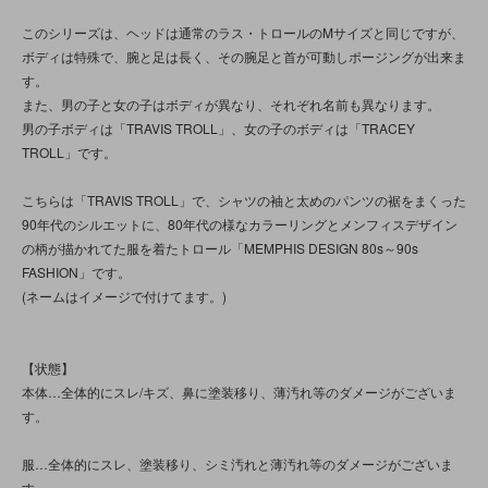
このシリーズは、ヘッドは通常のラス・トロールのMサイズと同じですが、
ボディは特殊で、腕と足は長く、その腕足と首が可動しポージングが出来ま
す。
また、男の子と女の子はボディが異なり、それぞれ名前も異なります。
男の子ボディは「TRAVIS TROLL」、女の子のボディは「TRACEY
TROLL」です。
こちらは「TRAVIS TROLL」で、シャツの袖と太めのパンツの裾をまくった
90年代のシルエットに、80年代の様なカラーリングとメンフィスデザイン
の柄が描かれてた服を着たトロール「MEMPHIS DESIGN 80s～90s
FASHION」です。
(ネームはイメージで付けてます。)
【状態】
本体…全体的にスレ/キズ、鼻に塗装移り、薄汚れ等のダメージがございま
す。
服…全体的にスレ、塗装移り、シミ汚れと薄汚れ等のダメージがございま
す。