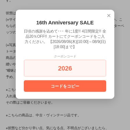
状態は、9枚の写真と併せてご確認ください。
×
(※サイズは写真9枚目のサイズ検証用参照画像も併せてご確認ください。こ
16th Anniversary SALE
ちらのトロールは一番右のトロールと同じサイズ感です。なお、ピーターペ
日頃の感謝を込めて･･･ 年に1度!! 4日間限定!! 全
ッツのサイズは縦11.6cmです。)
品20％OFF!! カートにてクーポンコードをご入
力ください。 【2026/08/06(木)[10:00]～08/9(日)
(※写真は、光の当たり方によって見え方が変わる為、
[18:00]まで】
トータル的に判断頂けると幸いです。
クーポンコード
商品の特性/性質上、上記の問題以前に、
縫いや玉止め、接着、バリ処理、作り自体に、
2026
“曖昧さ”“甘さ”“雑さ”の部分が見られる商品です。
予め、ご了承くださいませ。)
コードをコピー
※こちらの商品は店頭でも販売しています。
入れ違いで完売してしまう場合がございます。
その際はご容赦くださいませ。
※こちらの商品は、中古・ヴィンテージ品です。
※状態など分かり辛い点、気になる点、不明点がございましたら、