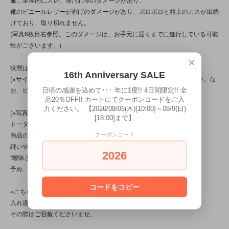
靴のビニールレザーが剥げのダメージがあり、ポロポロと粒上のカスが出続
けており、取り切れません。
(写真6枚目右参照。このダメージは、お手元に届くまでに進行している可能
性がございます。)
×
状態は、9枚の写真と併せてご確認ください。
16th Anniversary SALE
(※サイズは写真9枚目のサイズ検証用参照画像も併せてご確認ください。な
お、ピーターペッツのサイズは縦11.6cmです。)
日頃の感謝を込めて･･･ 年に1度!! 4日間限定!! 全
品20％OFF!! カートにてクーポンコードをご入
力ください。 【2026/08/06(木)[10:00]～08/9(日)
(※写真は、光の当たり方によって見え方が変わる為、
[18:00]まで】
トータル的に判断頂けると幸いです。
商品の特性/性質上、上記の問題以前に、
クーポンコード
縫いや玉止め、接着、バリ処理、作り自体に、
2026
“曖昧さ”“甘さ”“雑さ”の部分が見られる商品です。
予め、ご了承くださいませ。)
コードをコピー
※こちらの商品は店頭でも販売しています。
入れ違いで完売してしまう場合がございます。
その際はご容赦くださいませ。