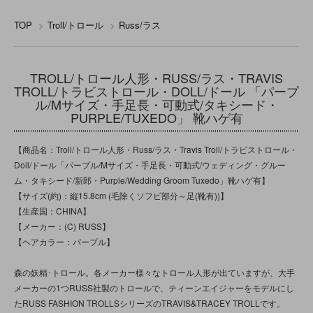
TOP
>
Troll/トロール
>
Russ/ラス
TROLL/トロール人形・RUSS/ラス・TRAVIS
TROLL/トラビストロール・DOLL/ドール 「パープ
ル/Mサイズ・手足長・可動式/タキシード・
PURPLE/TUXEDO」 靴ハゲ有
【商品名：Troll/トロール人形・Russ/ラス・Travis Troll/トラビストロール・
Doll/ドール「パープル/Mサイズ・手足長・可動式/ウェディング・グルー
ム・タキシード/新郎・Purple/Wedding Groom Tuxedo」靴ハゲ有】
【サイズ(約)：縦15.8cm (毛除くソフビ部分～足(靴有))】
【生産国：CHINA】
【メーカー：(C) RUSS】
【ヘアカラー：パープル】
森の妖精･トロール。各メーカー様々なトロール人形が出ていますが、大手
メーカーの1つRUSS社製のトロールで、ティーンエイジャーをモデルにし
たRUSS FASHION TROLLSシリーズのTRAVIS&TRACEY TROLLです。