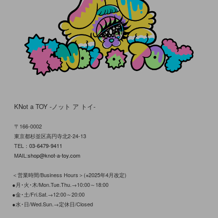
KNot a TOY -ノット ア トイ-
〒166-0002
東京都杉並区高円寺北2-24-13
TEL：
03-6479-9411
MAIL:
shop@knot-a-toy.com
＜営業時間/Business Hours＞(※2025年4月改定)
●月･火･木/Mon.Tue.Thu.→10:00～18:00
●金･土/Fri.Sat.→12:00～20:00
●水･日/Wed.Sun.→定休日/Closed