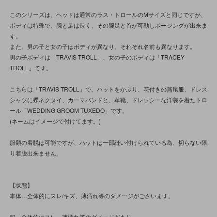
このシリーズは、ヘッドは通常のラス・トロールのMサイズと同じですが、
ボディは特殊で、腕と足は長く、その腕足と首が可動しポージングが出来ま
す。
また、男の子と女の子はボディが異なり、それぞれ名前も異なります。
男の子ボディは「TRAVIS TROLL」、女の子のボディは「TRACEY
TROLL」です。
こちらは「TRAVIS TROLL」で、ハットをかぶり、花付きの燕尾服、ドレス
シャツに蝶ネクタイ、カーマバンドと、革靴、ドレッシーな洋装を着たトロ
ール「WEDDING GROOM TUXEDO」です。
(ネームはイメージで付けてます。)
服類の着脱は可能ですが、ハットは一部縫い付けられている為、切らない限
り着脱出来ません。
【状態】
本体…全体的にスレ/キズ、薄汚れ等のダメージがございます。
服…全体的にスレ、薄汚れ等のダメージがあり、