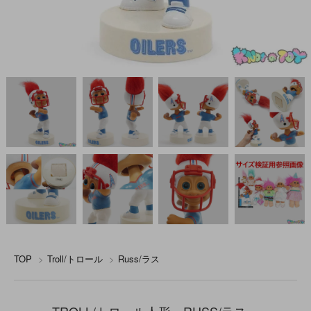
TOP
>
Troll/トロール
>
Russ/ラス
TROLL/トロール人形・RUSS/ラス・