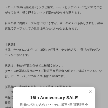
トロール本体(台座込み)はソフビ製で、ヘッドとボディパーツはバネでつな
がっており、軽く押すと、ヘッド部分がゆらゆら動きます。
台座の底に両面テープが付いていますが、若干のめくれもありますし、経年
劣化でテープとしての役目は果たせないかと思われます。
【状態】
本体…全体的にスレ/キズ、塗装ハゲ/移り、ヤケ(色入り)、薄汚れ等のダメ
ージがございます。
状態は、8枚の写真と併せてご確認ください。
(※サイズは写真8枚目のサイズ検証用参照画像も併せてご確認ください。な
お、ピーターペッツのサイズは縦11.6cmです。)
(※写真は、光の当たり方によって見え方が変わる為、
×
トータル的に判断頂けると幸いです。
16th Anniversary SALE
商品の特性/性質上、上記の問題以前に、
接着、バリ処理、作り自体に、
日頃の感謝を込めて･･･ 年に1度!! 4日間限定!! 全
“曖昧さ”“甘さ”“雑さ”の部分が見られる商品です。