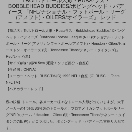
BOBBLEHEAD BUDDIES/ボビングヘッド・バデ
ィーズ 「NFL/ナショナル・フットボール・リーグ
(アメフト)・OILERS/オイラーズ」 レッド
【商品名：Troll/トロール人形・Russ/ラス・Bobblehead Buddies/ボビング
ヘッド・バディーズ「National Football League (NFL)/ナショナル・フット
ボール・リーグ (アメリカンフットボール/アメフト)・Houston・Oilers/ヒュ
ーストン・オイラーズ (現・Tennessee Titans/テネシー・タイタンズ)」
Red/レッド/赤】
【サイズ(約)：縦20.5cm (毛除くソフビ部分～台座)】
【生産国：CHINA】
【メーカー：ヘッド･RUSS TM/(C) 1992 NFL / 台座･(C) RUSS ・ Team
NFL TM】
【ヘアカラー：レッド】
森の妖精･トロール。各メーカー様々なトロール人形が出ていますが、大手
メーカーの1つRUSS社製のトロールと、プロアメリカンフットボールリー
グ“NFL”のチーム「Houston・Oilers (現・Tennessee Titans/テネシー・タイ
タンズの旧称)」がコラボした、ボビングヘッド・バディーズ/首振り人形で
す。