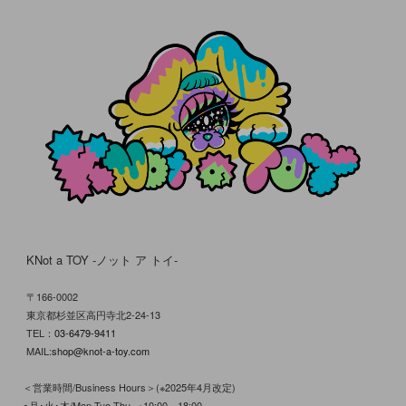
KNot a TOY -ノット ア トイ-
〒166-0002
東京都杉並区高円寺北2-24-13
TEL：
03-6479-9411
MAIL:
shop@knot-a-toy.com
＜営業時間/Business Hours＞(※2025年4月改定)
●月･火･木/Mon.Tue.Thu.→10:00～18:00