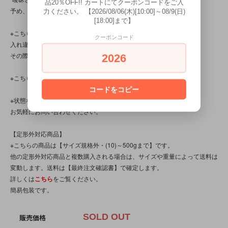
品20％OFF!! カートにてクーポンコードをご入
予め、ご了承くださいませ。)
力ください。 【2026/08/06(木)[10:00]～08/9(日)
[18:00]まで】
※こちらの商品は店頭でも販売しています。
クーポンコード
入れ違いで完売してしまう場合がございます。
その際はご容赦くださいませ。
2026
※こちらの商品は、中古・ヴィンテージ品です。
コードをコピー
※状態など分かり辛い点、気になる点、不明点がございましたら、
お気軽にお問い合わせください。
【定形外対応商品】
※こちらの商品は【サイズ規格外・(10)～500gまで】です。
他の定形外対応商品と複数購入される場合は、サイズや重量によって送料は
変動します。送料は【最終注文確認書】で確定します。
詳しくは
こちら
をご覧ください。
簡易包装です。
SOLD OUT
販売価格