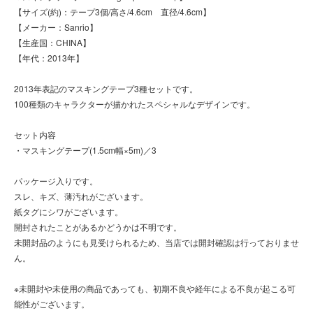
【サイズ(約)：テープ3個/高さ/4.6cm 直径/4.6cm】
【メーカー：Sanrio】
【生産国：CHINA】
【年代：2013年】
2013年表記のマスキングテープ3種セットです。
100種類のキャラクターが描かれたスペシャルなデザインです。
セット内容
・マスキングテープ(1.5cm幅×5m)／3
パッケージ入りです。
スレ、キズ、薄汚れがございます。
紙タグにシワがございます。
開封されたことがあるかどうかは不明です。
未開封品のようにも見受けられるため、当店では開封確認は行っておりませ
ん。
※未開封や未使用の商品であっても、初期不良や経年による不良が起こる可
能性がございます。