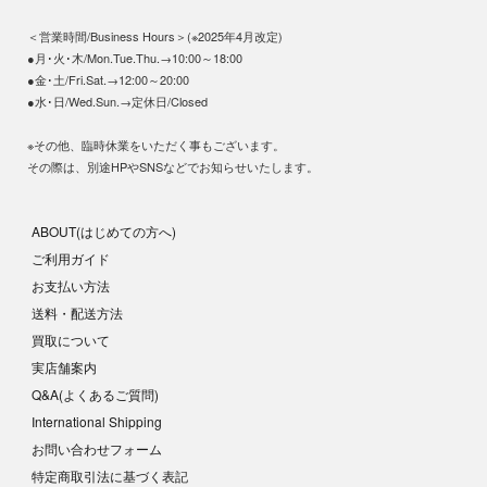
＜営業時間/Business Hours＞(※2025年4月改定)
●月･火･木/Mon.Tue.Thu.→10:00～18:00
●金･土/Fri.Sat.→12:00～20:00
●水･日/Wed.Sun.→定休日/Closed
※その他、臨時休業をいただく事もございます。
その際は、別途HPやSNSなどでお知らせいたします。
ABOUT(はじめての方へ)
ご利用ガイド
お支払い方法
送料・配送方法
買取について
実店舗案内
Q&A(よくあるご質問)
International Shipping
お問い合わせフォーム
特定商取引法に基づく表記