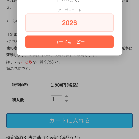
せ。
クーポンコード
※こちらの商品は、中古・ヴィンテージ品です。
2026
【定形外対応商品】
※こちらの商品は【サイズ規格外・(8)～150gまで】です。
コードをコピー
他の定形外対応商品と複数購入される場合は、サイズや重量によって送料は
変動します。送料は【最終注文確認書】で確定します。
詳しくは
こちら
をご覧ください。
簡易包装です。
販売価格
1,980円(税込)
購入数
特定商取引法に基づく表記 (返品など)