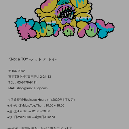
KNot a TOY -ノット ア トイ-
〒166-0002
東京都杉並区高円寺北2-24-13
TEL：
03-6479-9411
MAIL:
shop@knot-a-toy.com
＜営業時間/Business Hours＞(※2025年4月改定)
●月･火･木/Mon.Tue.Thu.→10:00～18:00
●金･土/Fri.Sat.→12:00～20:00
●水･日/Wed.Sun.→定休日/Closed
※その他、臨時休業をいただく事もございます。