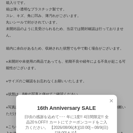
箱入りです。
箱は薄い透明なプラスチック製です。
スレ、キズ、角に凹み、薄汚れがございます。
丸いシールで封がされています。
未開封品のように見受けられるため、当店では開封確認は行っておりませ
ん。
箱内に余白があるため、収納された状態でも中で動く場合がございます。
※未開封や未使用の商品であっても、初期不良や経年による不良が起こる可
能性がございます。
※サイズのご確認をお忘れなくお願いいたします。
※状態は、8枚の写真と併せてご確認ください。
×
※写真は、光の当たり方によって見え方が変わるため、トータル的に判断い
16th Anniversary SALE
ただけると幸いです。
日頃の感謝を込めて･･･ 年に1度!! 4日間限定!! 全
品20％OFF!! カートにてクーポンコードをご入
※こちらの商品は店頭でも販売しています。
力ください。 【2026/08/06(木)[10:00]～08/9(日)
[18:00]まで】
入れ違いで完売してしまう場合がございます。その際はご容赦くださいま