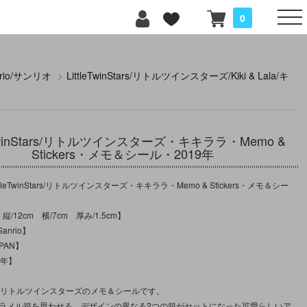
0
nrio/サンリオ
>
LittleTwinStars/リトルツインスターズ/Kiki & Lala/キ
leTwinStars/リトルツインスターズ・キキララ・Memo &
Stickers・メモ＆シール・2019年
tleTwinStars/リトルツインスターズ・キキララ・Memo & Stickers・メモ＆シー
縦/12cm 横/7cm 厚み/1.5cm】
nrio】
PAN】
9年】
記のリトルツインスターズのメモ＆シールです。
ャラメル箱を思わせる、デザインの異なる2つの箱がセットになった可愛らしいア