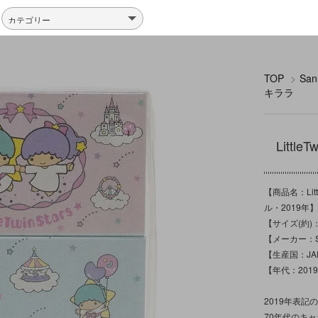
TOP
>
Sa
キララ
Litt
【商品名：Lit
ル・2019年】
【サイズ(約)：
【メーカー：Sa
【生産国：JA
【年代：201
2019年表
70年代のキ