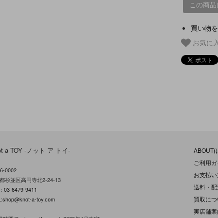
この商品
買い物を
お気に
ot a TOY -ノット ア トイ-
ABOUT
ご利用ガ
6-0002
お支払い
都杉並区高円寺北2-24-13
送料・配
L：
03-6479-9411
買取につ
:
shop@knot-a-toy.com
実店舗案