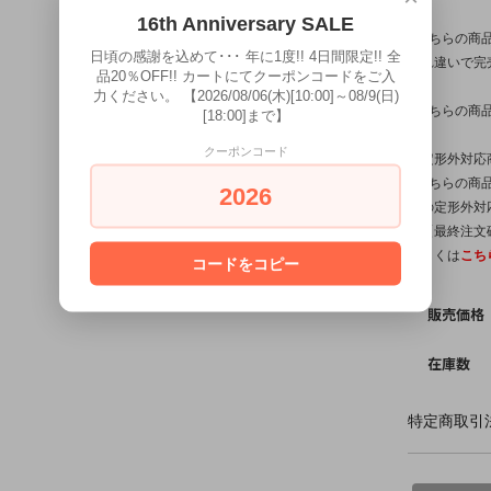
16th Anniversary SALE
※こちらの商
日頃の感謝を込めて･･･ 年に1度!! 4日間限定!! 全
入れ違いで完
品20％OFF!! カートにてクーポンコードをご入
力ください。 【2026/08/06(木)[10:00]～08/9(日)
※こちらの商
[18:00]まで】
クーポンコード
【定形外対応
※こちらの商品
2026
他の定形外対
は【最終注文
詳しくは
こち
コードをコピー
販売価格
在庫数
特定商取引法