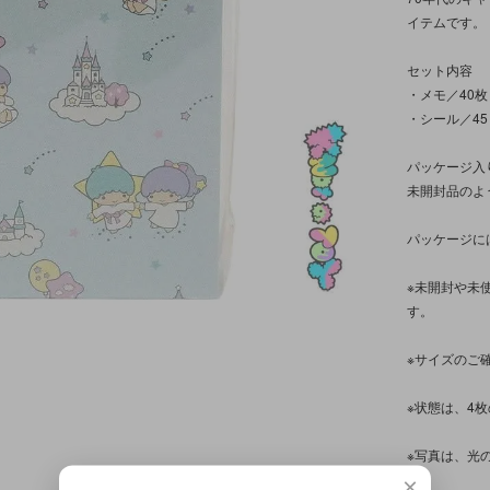
イテムです。
セット内容
・メモ／40枚
・シール／4
パッケージ入
未開封品のよ
パッケージに
※未開封や未
す。
※サイズのご
※状態は、4
※写真は、光
す。
×