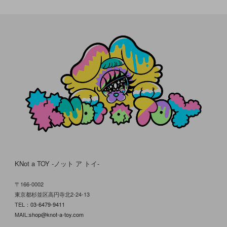
KNot a TOY -ノット ア トイ-
〒166-0002
東京都杉並区高円寺北2-24-13
TEL：
03-6479-9411
MAIL:
shop@knot-a-toy.com