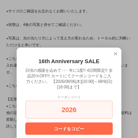
※サイズのご確認をお忘れなくお願いいたします。
※状態は、4枚の写真と併せてご確認ください。
※写真は、光の当たり方によって見え方が変わるため、トータル的に判断い
ただけると幸いです。
×
※こちらの商品は店頭でも販売しています。
16th Anniversary SALE
入れ違いで完売してしまう場合がございます。その際はご容赦くださいま
日頃の感謝を込めて･･･ 年に1度!! 4日間限定!! 全
せ。
品20％OFF!! カートにてクーポンコードをご入
力ください。 【2026/08/06(木)[10:00]～08/9(日)
※こちらの商品は、中古・ヴィンテージ品です。
[18:00]まで】
クーポンコード
【定形外対応商品】
※こちらの商品は【サイズ規格内・(1)～50gまで】です。
2026
他の定形外対応商品と複数購入される場合は、サイズや重量によって送料は
変動します。送料は【最終注文確認書】で確定します。
詳しくは
こちら
をご覧ください。
コードをコピー