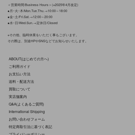
＜営業時間/Business Hours＞(※2025年4月改定)
●月･火･木/Mon.Tue.Thu.→10:00～18:00
●金･土/Fri.Sat.→12:00～20:00
●水･日/Wed.Sun.→定休日/Closed
※その他、臨時休業をいただく事もございます。
その際は、別途HPやSNSなどでお知らせいたします。
ABOUT(はじめての方へ)
ご利用ガイド
お支払い方法
送料・配送方法
買取について
実店舗案内
Q&A(よくあるご質問)
International Shipping
お問い合わせフォーム
特定商取引法に基づく表記
プライバシーポリシー