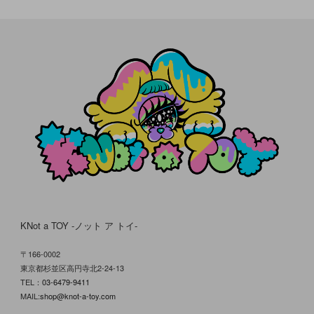
KNot a TOY -ノット ア トイ-
〒166-0002
東京都杉並区高円寺北2-24-13
TEL：
03-6479-9411
MAIL:
shop@knot-a-toy.com