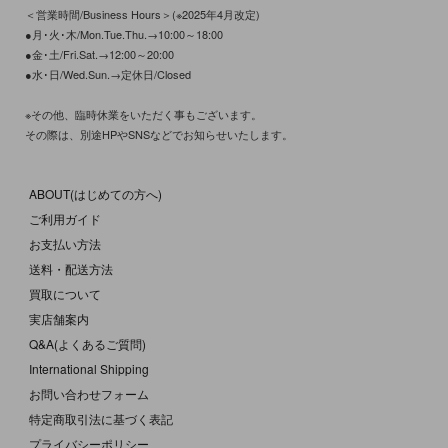
＜営業時間/Business Hours＞(※2025年4月改定)
●月･火･木/Mon.Tue.Thu.→10:00～18:00
●金･土/Fri.Sat.→12:00～20:00
●水･日/Wed.Sun.→定休日/Closed
※その他、臨時休業をいただく事もございます。
その際は、別途HPやSNSなどでお知らせいたします。
ABOUT(はじめての方へ)
ご利用ガイド
お支払い方法
送料・配送方法
買取について
実店舗案内
Q&A(よくあるご質問)
International Shipping
お問い合わせフォーム
特定商取引法に基づく表記
プライバシーポリシー