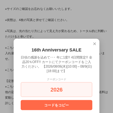
※サイズのご確認をお忘れなくお願いいたします。
※状態は、4枚の写真と併せてご確認ください。
※写真は、光の当たり方によって見え方が変わるため、トータル的に判断い
ただけると幸いです。
×
※こちらの商品は店頭でも販売しています。
16th Anniversary SALE
入れ違いで完売してしまう場合がございます。その際はご容赦くださいま
日頃の感謝を込めて･･･ 年に1度!! 4日間限定!! 全
せ。
品20％OFF!! カートにてクーポンコードをご入
力ください。 【2026/08/06(木)[10:00]～08/9(日)
※こちらの商品は、中古・ヴィンテージ品です。
[18:00]まで】
クーポンコード
【定形外対応商品】
※こちらの商品は【サイズ規格内・(1)～50gまで】です。
2026
他の定形外対応商品と複数購入される場合は、サイズや重量によって送料は
変動します。送料は【最終注文確認書】で確定します。
詳しくは
こちら
をご覧ください。
コードをコピー