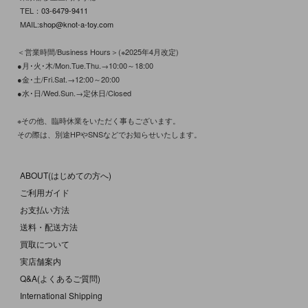
TEL：
03-6479-9411
MAIL:
shop@knot-a-toy.com
＜営業時間/Business Hours＞(※2025年4月改定)
●月･火･木/Mon.Tue.Thu.→10:00～18:00
●金･土/Fri.Sat.→12:00～20:00
●水･日/Wed.Sun.→定休日/Closed
※その他、臨時休業をいただく事もございます。
その際は、別途HPやSNSなどでお知らせいたします。
ABOUT(はじめての方へ)
ご利用ガイド
お支払い方法
送料・配送方法
買取について
実店舗案内
Q&A(よくあるご質問)
International Shipping