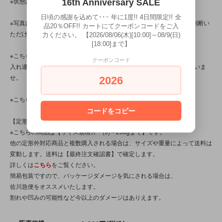
※状態は、6枚の写真と併せてご確認ください。
16th Anniversary SALE
日頃の感謝を込めて･･･ 年に1度!! 4日間限定!! 全
※写真は、光の当たり方によって見え方が変わるため、トータル的に判断い
品20％OFF!! カートにてクーポンコードをご入
ただけると幸いです。
力ください。 【2026/08/06(木)[10:00]～08/9(日)
[18:00]まで】
※こちらの商品は店頭でも販売しています。
クーポンコード
入れ違いで完売してしまう場合がございます。その際はご容赦くださいま
せ。
2026
※こちらの商品は、中古・ヴィンテージ品です。
コードをコピー
【定形外対応商品】
※こちらの商品は【サイズ規格外・(9)～250gまで】です。
他の定形外対応商品と複数購入される場合は、サイズや重量によって送料は
変動します。送料は【最終注文確認書】で確定します。
詳しくは
こちら
をご覧ください。
簡易包装ですので、パッケージダメージを気にされる場合は、
佐川急便をオススメいたします。
割れや凹みの可能性など今以上のダメージはありえます。