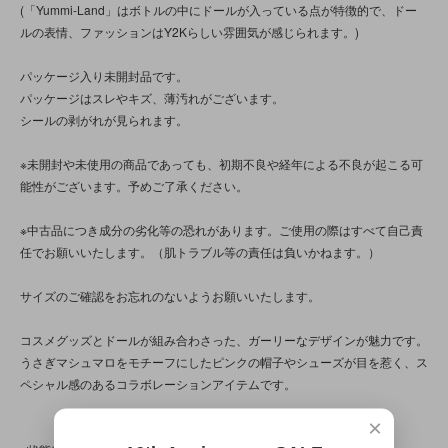
(「Yummi-Land」はボトルの中にドールが入っている点が特徴的で、ドー
ルの表情、ファッションはY2Kらしい雰囲気が感じられます。)
パッケージ入り未開封品です。
パッケージはスレやキズ、薄汚れがございます。
シールの剥がれが見られます。
※未開封や未使用の商品であっても、初期不良や経年による不良が起こる可
能性がございます。予めご了承ください。
※中古品につき成分の劣化等の恐れがあります。ご使用の際はすべて自己責
任でお願いいたします。（肌トラブル等の責任は負いかねます。）
サイズのご確認をお忘れのないようお願いいたします。
コスメグッズとドールが組み合わさった、ガーリーなデザインが魅力です。
うさぎマシュマロをモチーフにしたピンクの帽子やシューズが目を惹く、ス
ペシャル感のあるコラボレーションアイテムです。
×