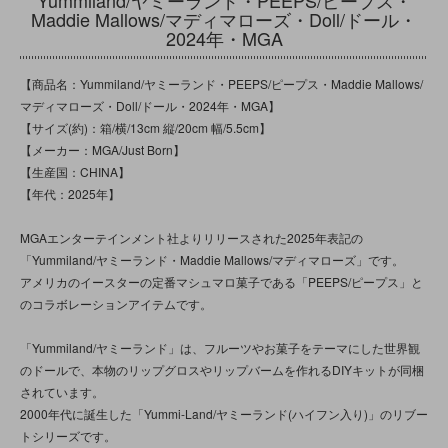
Maddie Mallows/マディマローズ・Doll/ドール・
2024年・MGA
【商品名：Yummiland/ヤミーランド・PEEPS/ピープス・Maddie Mallows/
マディマローズ・Doll/ドール・2024年・MGA】
【サイズ(約)：箱/横/13cm 縦/20cm 幅/5.5cm】
【メーカー：MGA/Just Born】
【生産国：CHINA】
【年代：2025年】
MGAエンターテインメント社よりリリースされた2025年表記の
「Yummiland/ヤミーランド・Maddie Mallows/マディマローズ」です。
アメリカのイースターの定番マシュマロ菓子である「PEEPS/ピープス」と
のコラボレーションアイテムです。
「Yummiland/ヤミーランド」は、フルーツやお菓子をテーマにした世界観
のドールで、本物のリップグロスやリップバームを作れるDIYキットが同梱
されています。
2000年代に誕生した「Yummi-Land/ヤミーランド(ハイフン入り)」のリブー
トシリーズです。