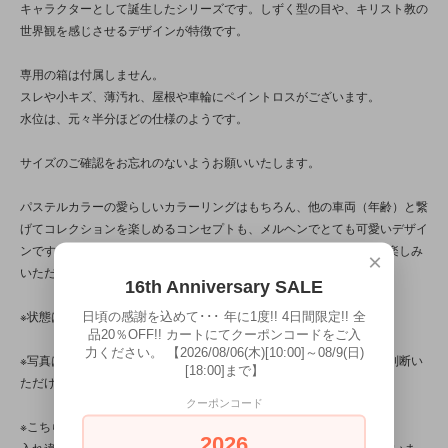
キャラクターとして誕生したシリーズです。しずく型の目や、キリスト教の
世界観を感じさせるデザインが特徴です。
専用の箱は付属しません。
スレや小キズ、薄汚れ、屋根や車輪にペイントロスがございます。
水位は、元々半分ほどの仕様のようです。
サイズのご確認をお忘れのないようお願いいたします。
パステルカラーの愛らしいカラーリングはもちろん、他の車両（年齢）と繋
げてコレクションを楽しめるコンセプトも、メルヘンでとても可愛いデザイ
ンです。「8歳」のお祝いだけでなく、メッセージドールとしてもお楽しみ
×
いただけます。
16th Anniversary SALE
※状態は、7枚の写真と併せてご確認ください。
日頃の感謝を込めて･･･ 年に1度!! 4日間限定!! 全
品20％OFF!! カートにてクーポンコードをご入
力ください。 【2026/08/06(木)[10:00]～08/9(日)
※写真は、光の当たり方によって見え方が変わるため、トータル的に判断い
[18:00]まで】
ただけると幸いです。
クーポンコード
※こちらの商品は店頭でも販売しています。
2026
入れ違いで完売してしまう場合がございます。その際はご容赦くださいま