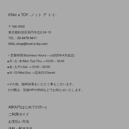
KNot a TOY -ノット ア トイ-
〒166-0002
東京都杉並区高円寺北2-24-13
TEL：
03-6479-9411
MAIL:
shop@knot-a-toy.com
＜営業時間/Business Hours＞(※2025年4月改定)
●月･火･木/Mon.Tue.Thu.→10:00～18:00
●金･土/Fri.Sat.→12:00～20:00
●水･日/Wed.Sun.→定休日/Closed
※その他、臨時休業をいただく事もございます。
その際は、別途HPやSNSなどでお知らせいたします。
ABOUT(はじめての方へ)
ご利用ガイド
お支払い方法
送料・配送方法