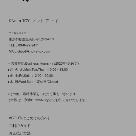
KNot a TOY -ノット ア トイ-
〒166-0002
東京都杉並区高円寺北2-24-13
TEL：
03-6479-9411
MAIL:
shop@knot-a-toy.com
＜営業時間/Business Hours＞(※2025年4月改定)
●月･火･木/Mon.Tue.Thu.→10:00～18:00
●金･土/Fri.Sat.→12:00～20:00
●水･日/Wed.Sun.→定休日/Closed
※その他、臨時休業をいただく事もございます。
その際は、別途HPやSNSなどでお知らせいたします。
ABOUT(はじめての方へ)
ご利用ガイド
お支払い方法