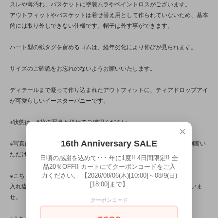
スレや薄汚れ、バスケットに塗装ムラやペイントロスがございます。
アウトフィットやバスケットは着せ替え用として作られていないため、基本
的には取り外しできない仕様です。帽子は外す事ができます。
ハート型の紙タグを留めるゴムは、経年劣化により伸びが見られます。
サイズのご確認をお忘れのないようお願いいたします。
ディテールまで凝って作り込まれたアウトフィットに、ティアドロップアイ
が可愛らしいイースターバニーです。
※状態は、6枚の写真と併せてご確認ください。
×
16th Anniversary SALE
※写真は、光の当たり方によって見え方が変わるため、トータル的に判断い
ただけると幸いです。
日頃の感謝を込めて･･･ 年に1度!! 4日間限定!! 全
品20％OFF!! カートにてクーポンコードをご入
※こちらの商品は店頭でも販売しています。
力ください。 【2026/08/06(木)[10:00]～08/9(日)
[18:00]まで】
入れ違いで完売してしまう場合がございます。その際はご容赦くださいま
せ。
クーポンコード
※こちらの商品は、中古・ヴィンテージ品です。