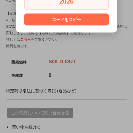
2026
【定形外対応商品】
※こちらの商品は【サイズ規格外・(8)～150gまで】です。
コードをコピー
他の定形外対応商品と複数購入される場合は、サイズや重量によって送料は
変動します。送料は【最終注文確認書】で確定します。
詳しくは
こちら
をご覧ください。
簡易包装です。
SOLD OUT
販売価格
0
在庫数
特定商取引法に基づく表記 (返品など)
この商品について問い合わせる
買い物を続ける