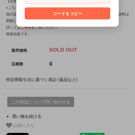
【定形外対応商品】
※こちらの商品は【サイズ規格外・(8)～150gまで】です。
コードをコピー
他の定形外対応商品と複数購入される場合は、サイズや重量によって送料は
変動します。送料は【最終注文確認書】で確定します。
詳しくは
こちら
をご覧ください。
簡易包装です。
SOLD OUT
販売価格
0
在庫数
特定商取引法に基づく表記 (返品など)
この商品について問い合わせる
買い物を続ける
お気に入り