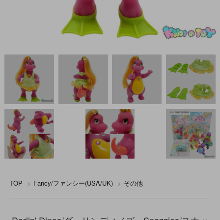
TOP
>
Fancy/ファンシー(USA/UK)
>
その他
Darlin' Dinos/ダーリンディノズ・Snazzies/スナッ