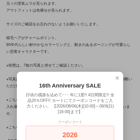
元々の塗装ムラが見られます。
アウトフィットは色褪せが見られます。
サイズのご確認をお忘れのないようお願いいたします。
植毛ヘアがチャームポイント。
90年代らしい鮮やかなカラーリングと、動きのあるポージングが可愛らし
い恐竜キャラクターです。
※状態は、7枚の写真と併せてご確認ください。
×
※写真は、光の当たり方によって見え方が変わるため、トータル的に判断い
16th Anniversary SALE
ただけると幸いです。
日頃の感謝を込めて･･･ 年に1度!! 4日間限定!! 全
※こちらの商品は店頭でも販売しています。
品20％OFF!! カートにてクーポンコードをご入
入れ違いで完売してしまう場合がございます。その際はご容赦くださいま
力ください。 【2026/08/06(木)[10:00]～08/9(日)
[18:00]まで】
せ。
クーポンコード
※こちらの商品は、中古・ヴィンテージ品です。
2026