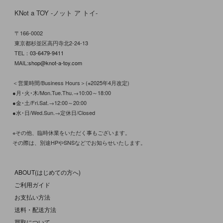
KNot a TOY -ノット ア トイ-
〒166-0002
東京都杉並区高円寺北2-24-13
TEL：
03-6479-9411
MAIL:
shop@knot-a-toy.com
＜営業時間/Business Hours＞(※2025年4月改定)
●月･火･木/Mon.Tue.Thu.→10:00～18:00
●金･土/Fri.Sat.→12:00～20:00
●水･日/Wed.Sun.→定休日/Closed
※その他、臨時休業をいただく事もございます。
その際は、別途HPやSNSなどでお知らせいたします。
ABOUT(はじめての方へ)
ご利用ガイド
お支払い方法
送料・配送方法
買取について