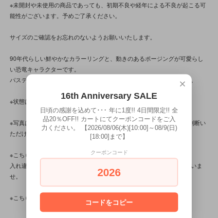
※未開封や未使用の商品であっても、初期不良や経年による不良が起こる可
能性がございます。予めご了承ください。
サイズのご確認をお忘れのないようお願いいたします。
90年代らしい鮮やかなカラーリングと、動きのあるポージングが可愛らし
い恐竜キャラクターです。
パステル調でドリーミーな雰囲気のパッケージイラストも魅力的です。
×
16th Anniversary SALE
※状態は、8枚の写真と併せてご確認ください。
日頃の感謝を込めて･･･ 年に1度!! 4日間限定!! 全
品20％OFF!! カートにてクーポンコードをご入
※写真は、光の当たり方によって見え方が変わるため、トータル的に判断い
力ください。 【2026/08/06(木)[10:00]～08/9(日)
ただけると幸いです。
[18:00]まで】
クーポンコード
※こちらの商品は店頭でも販売しています。
入れ違いで完売してしまう場合がございます。その際はご容赦くださいま
2026
せ。
※こちらの商品は、中古・ヴィンテージ品です。
コードをコピー