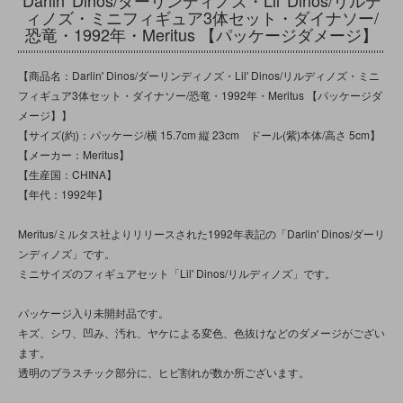
Darlin' Dinos/ダーリンディノズ・Lil' Dinos/リルデ
ィノズ・ミニフィギュア3体セット・ダイナソー/
恐竜・1992年・Meritus 【パッケージダメージ】
【商品名：Darlin' Dinos/ダーリンディノズ・Lil' Dinos/リルディノズ・ミニ
フィギュア3体セット・ダイナソー/恐竜・1992年・Meritus 【パッケージダ
メージ】】
【サイズ(約)：パッケージ/横 15.7cm 縦 23cm ドール(紫)本体/高さ 5cm】
【メーカー：Meritus】
【生産国：CHINA】
【年代：1992年】
Meritus/ミルタス社よりリリースされた1992年表記の「Darlin' Dinos/ダーリ
ンディノズ」です。
ミニサイズのフィギュアセット「Lil' Dinos/リルディノズ」です。
パッケージ入り未開封品です。
キズ、シワ、凹み、汚れ、ヤケによる変色、色抜けなどのダメージがござい
ます。
透明のプラスチック部分に、ヒビ割れが数か所ございます。