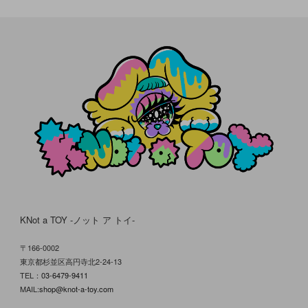
KNot a TOY -ノット ア トイ-
〒166-0002
東京都杉並区高円寺北2-24-13
TEL：
03-6479-9411
MAIL:
shop@knot-a-toy.com