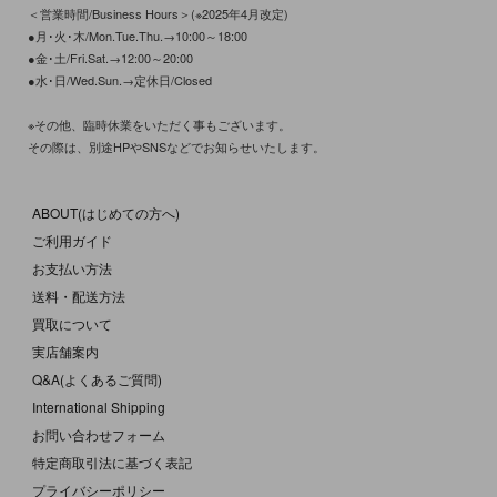
＜営業時間/Business Hours＞(※2025年4月改定)
●月･火･木/Mon.Tue.Thu.→10:00～18:00
●金･土/Fri.Sat.→12:00～20:00
●水･日/Wed.Sun.→定休日/Closed
※その他、臨時休業をいただく事もございます。
その際は、別途HPやSNSなどでお知らせいたします。
ABOUT(はじめての方へ)
ご利用ガイド
お支払い方法
送料・配送方法
買取について
実店舗案内
Q&A(よくあるご質問)
International Shipping
お問い合わせフォーム
特定商取引法に基づく表記
プライバシーポリシー