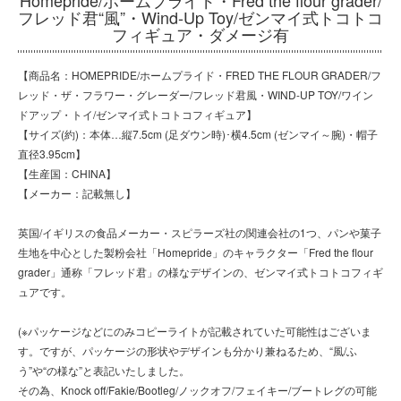
フレッド君“風”・Wind-Up Toy/ゼンマイ式トコトコ
フィギュア・ダメージ有
【商品名：HOMEPRIDE/ホームプライド・FRED THE FLOUR GRADER/フ
レッド・ザ・フラワー・グレーダー/フレッド君風・WIND-UP TOY/ワイン
ドアップ・トイ/ゼンマイ式トコトコフィギュア】
【サイズ(約)：本体…縦7.5cm (足ダウン時)･横4.5cm (ゼンマイ～腕)・帽子
直径3.95cm】
【生産国：CHINA】
【メーカー：記載無し】
英国/イギリスの食品メーカー・スピラーズ社の関連会社の1つ、パンや菓子
生地を中心とした製粉会社「Homepride」のキャラクター「Fred the flour
grader」通称「フレッド君」の様なデザインの、ゼンマイ式トコトコフィギ
ュアです。
(※パッケージなどにのみコピーライトが記載されていた可能性はございま
す。ですが、パッケージの形状やデザインも分かり兼ねるため、“風/ふ
う”や“の様な”と表記いたしました。
その為、Knock off/Fakie/Bootleg/ノックオフ/フェイキー/ブートレグの可能