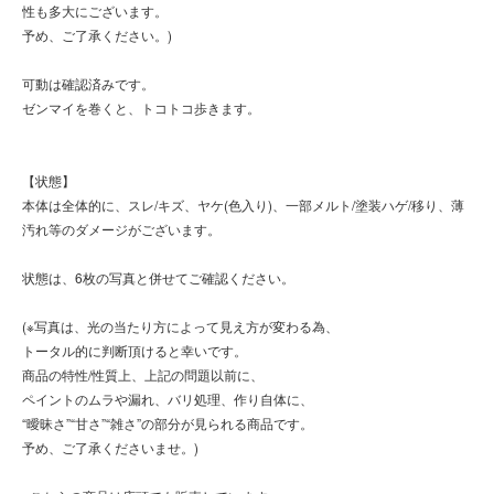
性も多大にございます。
予め、ご了承ください。)
可動は確認済みです。
ゼンマイを巻くと、トコトコ歩きます。
【状態】
本体は全体的に、スレ/キズ、ヤケ(色入り)、一部メルト/塗装ハゲ/移り、薄
汚れ等のダメージがございます。
状態は、6枚の写真と併せてご確認ください。
(※写真は、光の当たり方によって見え方が変わる為、
トータル的に判断頂けると幸いです。
商品の特性/性質上、上記の問題以前に、
ペイントのムラや漏れ、バリ処理、作り自体に、
“曖昧さ”“甘さ”“雑さ”の部分が見られる商品です。
予め、ご了承くださいませ。)