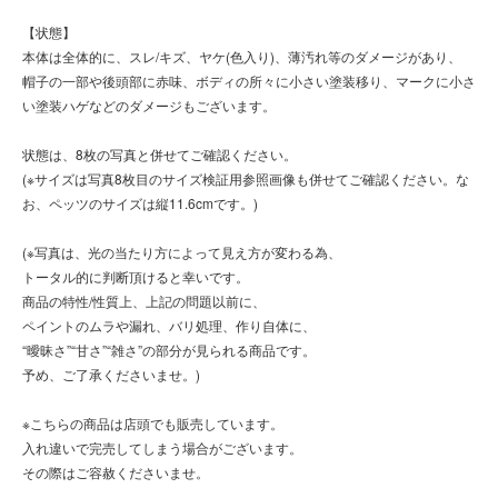
【状態】
本体は全体的に、スレ/キズ、ヤケ(色入り)、薄汚れ等のダメージがあり、
帽子の一部や後頭部に赤味、ボディの所々に小さい塗装移り、マークに小さ
い塗装ハゲなどのダメージもございます。
状態は、8枚の写真と併せてご確認ください。
(※サイズは写真8枚目のサイズ検証用参照画像も併せてご確認ください。な
お、ペッツのサイズは縦11.6cmです。)
(※写真は、光の当たり方によって見え方が変わる為、
トータル的に判断頂けると幸いです。
商品の特性/性質上、上記の問題以前に、
ペイントのムラや漏れ、バリ処理、作り自体に、
“曖昧さ”“甘さ”“雑さ”の部分が見られる商品です。
予め、ご了承くださいませ。)
※こちらの商品は店頭でも販売しています。
入れ違いで完売してしまう場合がございます。
その際はご容赦くださいませ。