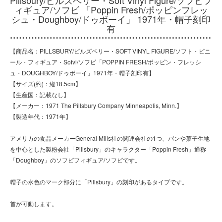
ィギュア/ソフビ 「Poppin Fresh/ポッピンフレッ
シュ・Doughboy/ドゥボーイ」 1971年・帽子刻印
有
【商品名：PILLSBURY/ピルズベリー・SOFT VINYL FIGURE/ソフト・ビニ
ール・フィギュア・Sofvi/ソフビ「POPPIN FRESH/ポッピン・フレッシ
ュ・DOUGHBOY/ドゥボーイ」1971年・帽子刻印有】
【サイズ(約)：縦18.5cm】
【生産国：記載なし】
【メーカー：1971 The Pillsbury Company Minneapolis, Minn.】
【製造年代：1971年】
アメリカの食品メーカーGeneral Mills社の関連会社の1つ、パンや菓子生地
を中心とした製粉会社「Pillsbury」のキャラクター「Poppin Fresh」通称
「Doughboy」のソフビフィギュア/ソフビです。
帽子の水色のマーク部分に「Pillsbury」の刻印があるタイプです。
首が可動します。