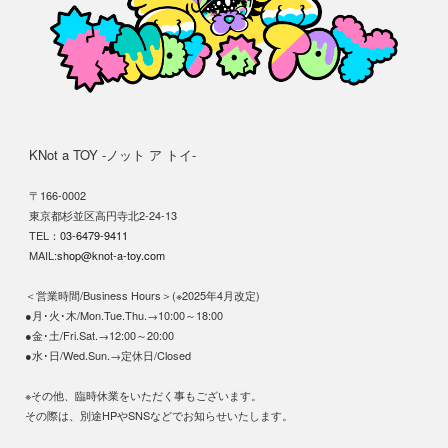
KNot a TOY -ノット ア トイ-
〒166-0002
東京都杉並区高円寺北2-24-13
TEL：
03-6479-9411
MAIL:
shop@knot-a-toy.com
＜営業時間/Business Hours＞(※2025年4月改定)
●月･火･木/Mon.Tue.Thu.→10:00～18:00
●金･土/Fri.Sat.→12:00～20:00
●水･日/Wed.Sun.→定休日/Closed
※その他、臨時休業をいただく事もございます。
その際は、別途HPやSNSなどでお知らせいたします。