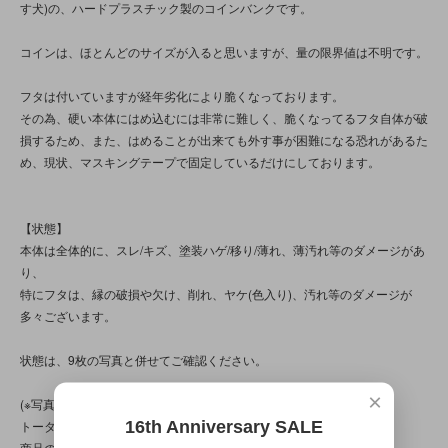
す犬)の、ハードプラスチック製のコインバンクです。
コインは、ほとんどのサイズが入ると思いますが、量の限界値は不明です。
フタは付いていますが経年劣化により脆くなっております。
その為、硬い本体にはめ込むには非常に難しく、脆くなってるフタ自体が破
損するため、また、はめることが出来ても外す事が困難になる恐れがあるた
め、現状、マスキングテープで固定しているだけにしております。
【状態】
本体は全体的に、スレ/キズ、塗装ハゲ/移り/薄れ、薄汚れ等のダメージがあ
り、
特にフタは、縁の破損や欠け、削れ、ヤケ(色入り)、汚れ等のダメージが
多々ございます。
状態は、9枚の写真と併せてご確認ください。
×
(※写真は、光の当たり方によって見え方が変わる為、
16th Anniversary SALE
トータル的に判断頂けると幸いです。
商品の特性/性質上、上記の問題以前に、