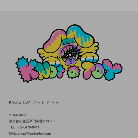
KNot a TOY -ノット ア トイ-
〒166-0002
東京都杉並区高円寺北2-24-13
TEL：
03-6479-9411
MAIL:
shop@knot-a-toy.com