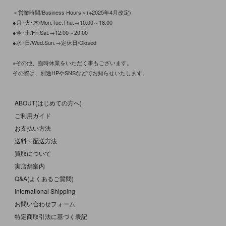
＜営業時間/Business Hours＞(※2025年4月改定)
●月･火･木/Mon.Tue.Thu.→10:00～18:00
●金･土/Fri.Sat.→12:00～20:00
●水･日/Wed.Sun.→定休日/Closed
※その他、臨時休業をいただく事もございます。
その際は、別途HPやSNSなどでお知らせいたします。
ABOUT(はじめての方へ)
ご利用ガイド
お支払い方法
送料・配送方法
買取について
実店舗案内
Q&A(よくあるご質問)
International Shipping
お問い合わせフォーム
特定商取引法に基づく表記