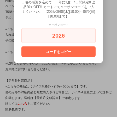
日頃の感謝を込めて･･･ 年に1度!! 4日間限定!! 全
ペイントのムラや漏れや、バリ処理、作り自体に、
品20％OFF!! カートにてクーポンコードをご入
“曖昧さ”“甘さ”“雑さ”の部分が見られる商品です。
力ください。 【2026/08/06(木)[10:00]～08/9(日)
[18:00]まで】
予め、ご了承ください。)
クーポンコード
※こちらの商品は店頭でも販売しています。
入れ違いで完売してしまう場合がございます。
2026
その際はご容赦くださいませ。
※こちらの商品は、中古・ヴィンテージ品です。
コードをコピー
※状態など分かり辛い点、気になる点、不明点がございましたら、
お気軽にお問い合わせください。
【定形外対応商品】
※こちらの商品は【サイズ規格外・(10)～500gまで】です。
他の定形外対応商品と複数購入される場合は、サイズや重量によって送料は
変動します。送料は【最終注文確認書】で確定します。
詳しくは
こちら
をご覧ください。
簡易包装です。