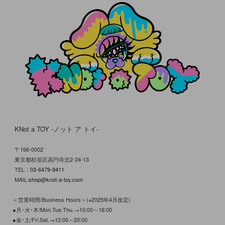
KNot a TOY -ノット ア トイ-
〒166-0002
東京都杉並区高円寺北2-24-13
TEL：
03-6479-9411
MAIL:
shop@knot-a-toy.com
＜営業時間/Business Hours＞(※2025年4月改定)
●月･火･木/Mon.Tue.Thu.→10:00～18:00
●金･土/Fri.Sat.→12:00～20:00