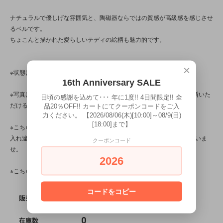
ナチュラルで優しげな雰囲気と、陶磁器ならではの質感が高級感を感じさせ
るベルです。
ちょこんと描かれた愛らしいテディの絵柄も魅力的です。
×
※状態は、7枚の写真と併せてご確認ください。
16th Anniversary SALE
※写真は、光の当たり方によって見え方が変わる為、トータル的に判断いた
日頃の感謝を込めて･･･ 年に1度!! 4日間限定!! 全
だけると幸いです。
品20％OFF!! カートにてクーポンコードをご入
力ください。 【2026/08/06(木)[10:00]～08/9(日)
[18:00]まで】
※こちらの商品は店頭でも販売しています。
入れ違いで完売してしまう場合がございます。その際はご容赦くださいま
クーポンコード
せ。
2026
※こちらの商品は、中古・ヴィンテージ品です。
コードをコピー
SOLD OUT
販売価格
0
在庫数