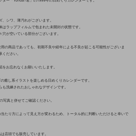
ズ、シワ、薄汚れがございます。
体はラップフィルムで包まれた未開封の状態です。
々穴が空いている部分がございます。
使用の商品であっても、初期不良や経年による不良が起こる可能性がございま
承ください。
認をお忘れなくお願いいたします。
パンダの癒し系イラストを楽しめる日めくりカレンダーです。
らも洗練されたおしゃれなデザインです。
枚の写真と併せてご確認ください。
の当たり方によって見え方が変わるため、トータル的に判断いただけると幸いで
品は店頭でも販売しています。