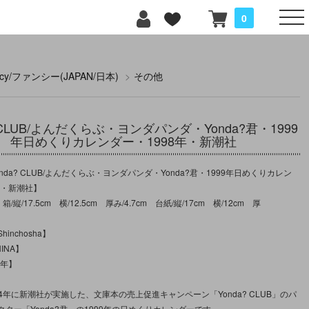
0
ncy/ファンシー(JAPAN/日本)
>
その他
? CLUB/よんだくらぶ・ヨンダパンダ・Yonda?君・1999
年日めくりカレンダー・1998年・新潮社
nda? CLUB/よんだくらぶ・ヨンダパンダ・Yonda?君・1999年日めくりカレン
年・新潮社】
/縦/17.5cm 横/12.5cm 厚み/4.7cm 台紙/縦/17cm 横/12cm 厚
inchosha】
INA】
8年】
014年に新潮社が実施した、文庫本の売上促進キャンペーン「Yonda? CLUB」のパ
ター「Yonda?君」の1999年の日めくりカレンダーです。