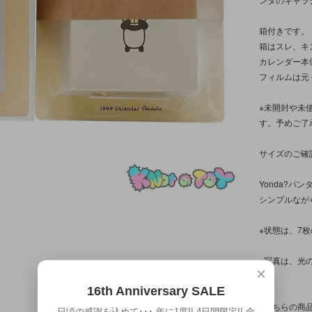
箱付きです。
箱はスレ、キ
カレンダー本
フィルムは元
※未開封や未
す。予めご了
サイズのご確
Yonda?
シンプルなが
※状態は、7
※写真は、光
×
す。
16th Anniversary SALE
※こちらの商
日頃の感謝を込めて･･･ 年に1度!! 4日間限定!! 全