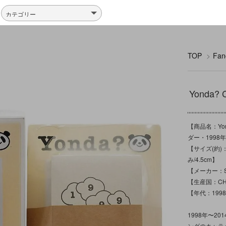
TOP
>
Fa
Yonda
【商品名：Yo
ダー・1998
【サイズ(約)：箱
み/4.5cm】
【メーカー：Sh
【生産国：CH
【年代：199
1998年〜2
ンダのキャラク