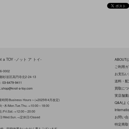
ot a TOY -ノット ア トイ-
ABOUT
ご利用ガ
6-0002
お支払い
都杉並区高円寺北2-24-13
送料・配
L：
03-6479-9411
買取につ
:
shop@knot-a-toy.com
実店舗案
時間/Business Hours＞(※2025年4月改定)
Q&A(よ
･木/Mon.Tue.Thu.→10:00～18:00
Internati
/Fri.Sat.→12:00～20:00
お問い合
日/Wed.Sun.→定休日/Closed
特定商取
の他、臨時休業をいただく事もございます。