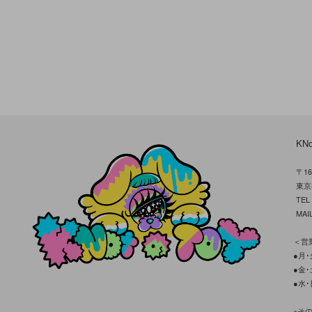
KN
〒16
東京
TE
MAIL
＜営業
●月･火
●金･土
●水･
※そ