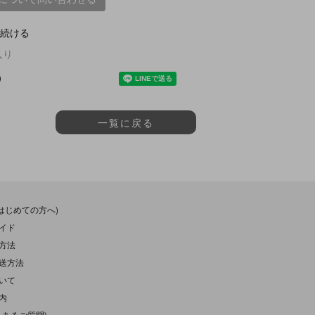
続ける
入り
一覧に戻る
(はじめての方へ)
イド
方法
送方法
いて
内
くあるご質問)