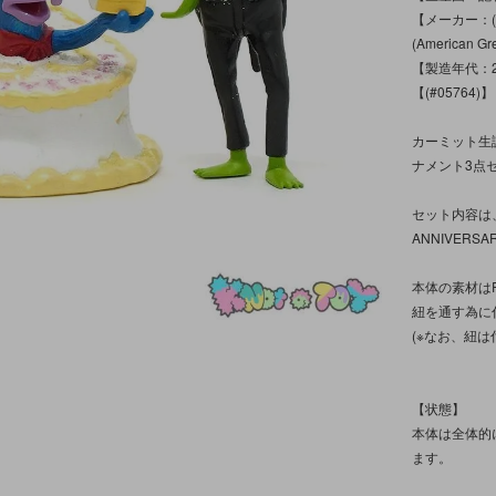
【メーカー：(C)
(American Gr
【製造年代：2
【(#05764)】
カーミット生誕
ナメント3点
セット内容は、タ
ANNIVER
本体の素材は
紐を通す為に
(※なお、紐は
【状態】
本体は全体的
ます。