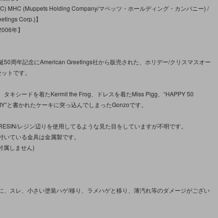
 MHC (Muppets Holding Company/マペッツ・ホールディング・カンパニー) /
eetings Corp.)】
006年】
50周年記念にAmerican Greetings社から販売された、ホリデー/クリスマスオー
セットです。
キシードを着たKermit the Frog、ドレスを着たMiss Pigg、“HAPPY 50
SARY”と書かれたケーキに突っ込んでしまったGonzoです。
RESIN/レジン辺りを使用してるような見た目をしていますが不明です。
付いている金具は金属製です。
付属しません)
に、スレ、小さい塗装ハゲ/移り、ラメハゲと移り、薄汚れ等のダメージがござい