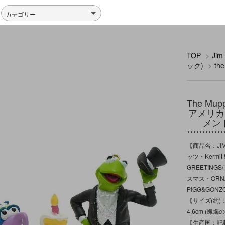
TOP
>
Ji
ック)
>
th
The Mu
アメリカ
メン
【商品名：JIM
ッツ・Kermi
GREETING
スマス・ORNAM
PIGG&GO
【サイズ(約)：
4.6cm (蝋燭
【生産国：記