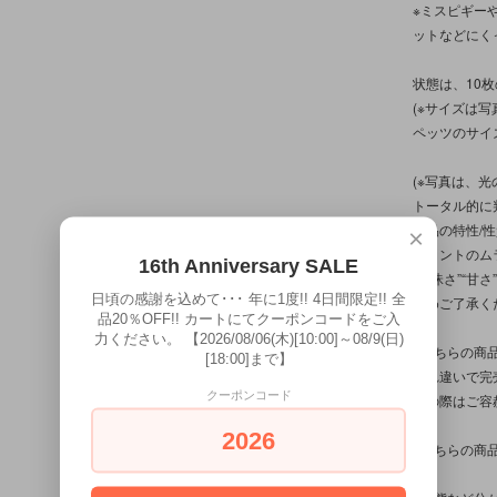
※ミスピギー
ットなどにく
状態は、10
(※サイズは
ペッツのサイズ
(※写真は、
トータル的に
商品の特性/
×
ペイントのム
16th Anniversary SALE
“曖昧さ”“甘
日頃の感謝を込めて･･･ 年に1度!! 4日間限定!! 全
予めご了承く
品20％OFF!! カートにてクーポンコードをご入
力ください。 【2026/08/06(木)[10:00]～08/9(日)
※こちらの商
[18:00]まで】
入れ違いで完
クーポンコード
その際はご容
2026
※こちらの商