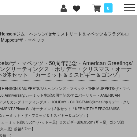
0
m Henson/ジム・ヘンソン(セサミストリート＆マペッツ＆フラグルロ
e Muppets/ザ・マペッツ
ppets/ザ・マペッツ・50周年記念・American Greetings/
ングリーティングス・ホリデー・クリスマス・オーナ
ト3体セット 「カーミット＆ミスピギー＆ゴンゾ」
 HENSON'S MUPPETS/ジムヘンソンズ・マペッツ・THE MUPPETS/ザ・マペ
t 50 Anniversary/カーミット生誕50周年記念/アニバーサリー・AMERICAN
S/アメリカングリーティングス・HOLIDAY・CHRISTMAS(Xmas)/ホリデー・クリ
ENT 3Piece Set/オーナメント3体セット「KERMIT THE FROG&MISS
NZO/カーミット・ザ・フロッグ＆ミスピギー＆ゴンゾ」】
カーミット縦6.55cm (ハット～足)･ミスピギー縦6.95cm (耳～足)･ゴンゾ縦
の火～底)･前後5.7cm】
載無し】