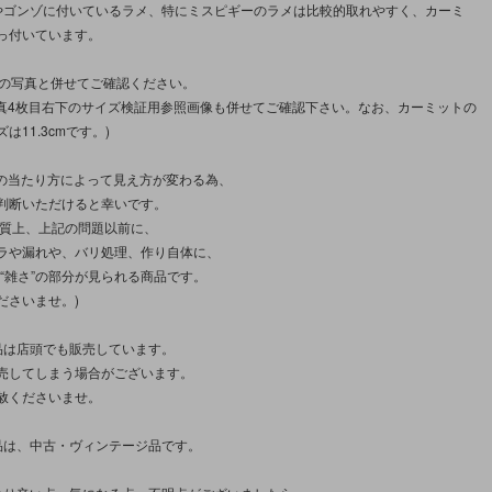
やゴンゾに付いているラメ、特にミスピギーのラメは比較的取れやすく、カーミ
っ付いています。
枚の写真と併せてご確認ください。
写真4枚目右下のサイズ検証用参照画像も併せてご確認下さい。なお、カーミットの
は11.3cmです。)
光の当たり方によって見え方が変わる為、
判断いただけると幸いです。
性質上、上記の問題以前に、
ラや漏れや、バリ処理、作り自体に、
さ”“雑さ”の部分が見られる商品です。
ださいませ。)
品は店頭でも販売しています。
売してしまう場合がございます。
赦くださいませ。
品は、中古・ヴィンテージ品です。