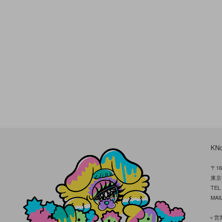
KN
〒16
東京
TE
MAIL
＜営業