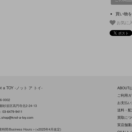
買い物を
お気に
ot a TOY -ノット ア トイ-
ABOUT
ご利用ガ
6-0002
お支払い
都杉並区高円寺北2-24-13
送料・配
L：
03-6479-9411
買取につ
:
shop@knot-a-toy.com
実店舗案
時間/Business Hours＞(※2025年4月改定)
Q&A(よ