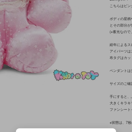
こちらはピン
ボディの星柄
とその部分が
(※蓄光なの
経年によるス
アイパーツは
布タグはカッ
ペンダントは
サイズのご確
手にすると、
大きくキラキ
ファンシート
※状態は、7