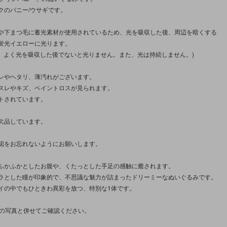
クのバニー/ウサギです。
や下まつ毛に蓄光素材が使用されているため、光を吸収した後、周辺を暗くする
蛍光イエローに光ります。
で、よく光を吸収した後でないと光りません。また、光は持続しません。)
レやヘタリ、薄汚れがございます。
スレやキズ、ペイントロスが見られます。
トされています。
欠品しています。
認をお忘れないようにお願いします。
ふかふかとしたお腹や、くたっとした手足の感触に癒されます。
ラとした瞳が印象的で、不思議な魅力が詰まったドリーミーなぬいぐるみです。
イの中でもひときわ異彩を放つ、特別な1体です。
枚の写真と併せてご確認ください。