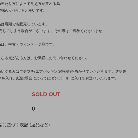
の当たり方によって見え方が変わる為、
判断いただけると幸いです。
品は店頭でも販売しています。
売してしまう場合がございます。その際はご容赦くださいませ。
品は、中古・ヴィンテージ品です。
になる点がある方は、お気軽にお問い合わせください。
ぬいぐるみはプチプチ(エアパッキン/緩衝材)を省かせていただきます。透明袋
に本体を入れ、紙袋(場合によってはダンボール)に入れてお送りいたします。
SOLD OUT
0
に基づく表記 (返品など)