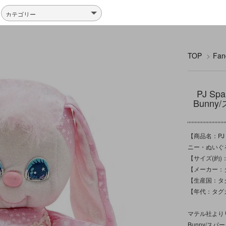
TOP
>
Fa
PJ S
Bun
【商品名：PJ 
ニー・ぬいぐる
【サイズ(約)
【メーカー：タ
【生産国：タグ
【年代：タグカ
マテル社よりリリ
Bunny/ス