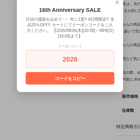
×
※写真は、光
16th Anniversary SALE
トータル的に
日頃の感謝を込めて･･･ 年に1度!! 4日間限定!! 全
※こちらの商
品20％OFF!! カートにてクーポンコードをご入
力ください。 【2026/08/06(木)[10:00]～08/9(日)
入れ違いで完
[18:00]まで】
※こちらの商
クーポンコード
2026
※状態など気
※発送の際、
コードをコピー
(OPP袋)
販売価格
在庫数
特定商取引法