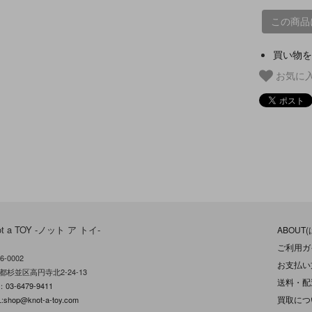
この商品
買い物を
お気に
ot a TOY -ノット ア トイ-
ABOUT
ご利用ガ
6-0002
お支払い
都杉並区高円寺北2-24-13
送料・配
L：
03-6479-9411
買取につ
:
shop@knot-a-toy.com