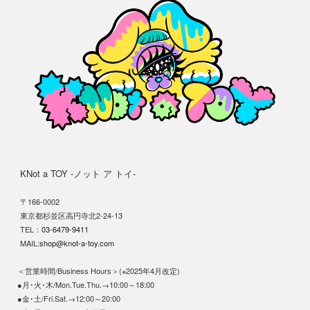
KNot a TOY -ノット ア トイ-
〒166-0002
東京都杉並区高円寺北2-24-13
TEL：
03-6479-9411
MAIL:
shop@knot-a-toy.com
＜営業時間/Business Hours＞(※2025年4月改定)
●月･火･木/Mon.Tue.Thu.→10:00～18:00
●金･土/Fri.Sat.→12:00～20:00