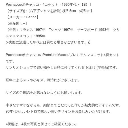
Pochacco/ポチャッコ・4コセット・1990年代・【B】】
【サイズ(約)：(右下(Tシャツを計測) 横/6.5cm 縦/5cm】
【メーカー：Sanrio】
【生産国：--】
【年代：マラカス 1997年 Tシャツ 1997年 サーフボード 1993年 クリ
スマスマスコット 1995年
(※実際に流通した年代とは異なる場合がございます。)】
Pochacco/ポチャッコのPremium Mascot/プレミアムマスコット4個セット
です。
サンリオショップで買い物をした時に付けてくれる‘おまけ’(非売品)です。
経年によるスレや小キズ、薄汚れがございます。
サイズのご確認をお忘れないようにお願いします。
小さなオマケながらも、細部までこだわった作りが魅力的なアイテムです。
90年代らしいレトロで味わい深いデザインをお楽しみいただけます。
※状態は、4枚の写真と併せてご確認ください。