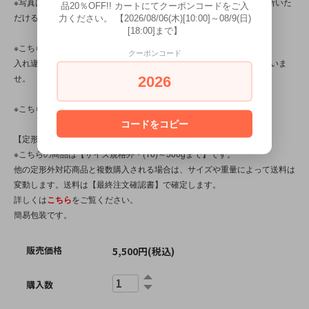
※写真は、光の当たり方によって見え方が変わる為、トータル的に判断いた
品20％OFF!! カートにてクーポンコードをご入
だけると幸いです。
力ください。 【2026/08/06(木)[10:00]～08/9(日)
[18:00]まで】
※こちらの商品は店頭でも販売しています。
クーポンコード
入れ違いで完売してしまう場合がございます。その際はご容赦くださいま
せ。
2026
※こちらの商品は、中古・ヴィンテージ品です。
コードをコピー
【定形外対応商品】
※こちらの商品は【サイズ規格外・(10)～500gまで】です。
他の定形外対応商品と複数購入される場合は、サイズや重量によって送料は
変動します。送料は【最終注文確認書】で確定します。
詳しくは
こちら
をご覧ください。
簡易包装です。
販売価格
5,500円(税込)
購入数