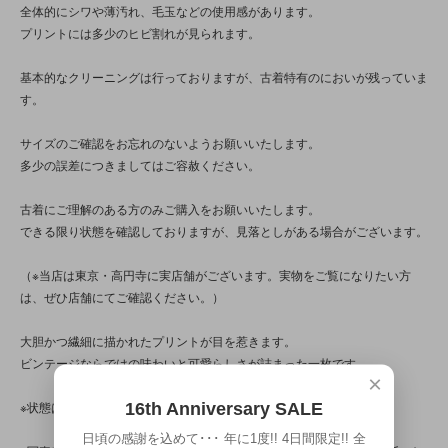
全体的にシワや薄汚れ、毛玉などの使用感があります。
プリントには多少のヒビ割れが見られます。
基本的なクリーニングは行っておりますが、古着特有のにおいが残っていま
す。
サイズのご確認をお忘れのないようお願いいたします。
多少の誤差につきましてはご容赦ください。
古着にご理解のある方のみご購入をお願いいたします。
できる限り状態を確認しておりますが、見落としがある場合がございます。
（※当店は東京・高円寺に実店舗がございます。実物をご覧になりたい方
は、ぜひ店舗にてご確認ください。）
大胆かつ繊細に描かれたプリントが目を惹きます。
ビンテージならではの味わいと可愛らしさが詰まった一枚です。
×
※状態は、9枚の写真と併せてご確認ください。
16th Anniversary SALE
日頃の感謝を込めて･･･ 年に1度!! 4日間限定!! 全