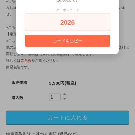
※こちらの商品は店頭でも販売しています。
入れ違いで完売してしまう場合がございます。その際はご容赦くださいま
クーポンコード
せ。
2026
※こちらの商品は、中古・ヴィンテージ品です。
【定形外対応商品】
※こちらの商品は【サイズ規格外・(10)～500gまで】です。
コードをコピー
他の定形外対応商品と複数購入される場合は、サイズや重量によって送料は
変動します。送料は【最終注文確認書】で確定します。
詳しくは
こちら
をご覧ください。
簡易包装です。
販売価格
5,500円(税込)
購入数
特定商取引法に基づく表記 (返品など)