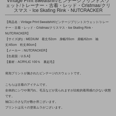
Vintage Print Sweatshirt/ビンテージプリントスウ
ェット/トレーナー・古着・レッド・Cristmas/クリ
スマス・Ice Skating Rink・NUTCRACKER
【商品名：Vintage Print Sweatshirt/ビンテージプリントスウェット/トレー
ナー・古着・レッド・Cristmas/クリスマス・Ice Skating Rink・
NUTCRACKER】
【サイズ(約)：MEDIUM 着丈/52cm 身幅/55cm 肩幅/62cm 袖
丈/45cm 裄丈/80cm】
【メーカー：NUTCRACKER】
【生産国：U.S.A】
【素材：ACRYLIC 100％ 裏起毛】
発泡プリントが施されたビンテージのスウェットです。
こちらは古着のアイテムです。
全体的にシワや薄汚れ、毛玉などが見られますが比較的着用感の少ない状態
です。
袖口に小さな穴が数か所ございます。
プリントは元々の塗装ムラがございます。