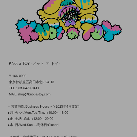
KNot a TOY -ノット ア トイ-
〒166-0002
東京都杉並区高円寺北2-24-13
TEL：
03-6479-9411
MAIL:
shop@knot-a-toy.com
＜営業時間/Business Hours＞(※2025年4月改定)
●月･火･木/Mon.Tue.Thu.→10:00～18:00
●金･土/Fri.Sat.→12:00～20:00
●水･日/Wed.Sun.→定休日/Closed
※その他、臨時休業をいただく事もございます。