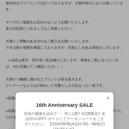
基本的なクリーニングは行っておりますが、古着特有のにおいが残っていま
す。
サイズのご確認をお忘れのないようお願いいたします。
多少の誤差につきましてはご容赦ください。
古着にご理解のある方のみご購入をお願いいたします。
できる限り状態を確認しておりますが、見落としがある場合がございます。
（※当店は東京・高円寺に実店舗がございます。実物をご覧になりたい方
は、ぜひ店舗にてご確認ください。）
大胆かつ繊細に描かれたプリントが目を惹きます。
ビンテージならではの味わいと可愛らしさが詰まった一枚です。
×
※状態は、7枚の写真と併せてご確認ください。
16th Anniversary SALE
※写真は、光の当たり方によって見え方が変わる為、トータル的に判断いた
日頃の感謝を込めて･･･ 年に1度!! 4日間限定!! 全
だけると幸いです。
品20％OFF!! カートにてクーポンコードをご入
力ください。 【2026/08/06(木)[10:00]～08/9(日)
[18:00]まで】