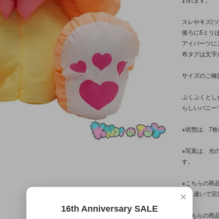
スレやキズ(
後ろに5ミリ
アイパーツに
布タグは文字
サイズのご確
ぷくぷくとし
らしいバニー
※状態は、7
※写真は、光
す。
※こちらの商
入れ違いで完
×
16th Anniversary SALE
※こちらの商