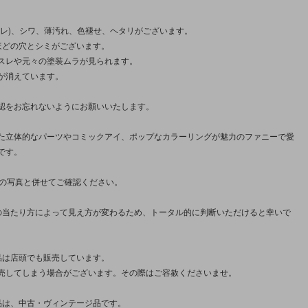
ツレ)、シワ、薄汚れ、色褪せ、ヘタリがございます。
ほどの穴とシミがございます。
スレや元々の塗装ムラが見られます。
が消えています。
認をお忘れないようにお願いいたします。
た立体的なパーツやコミックアイ、ポップなカラーリングが魅力のファニーで愛
です。
枚の写真と併せてご確認ください。
の当たり方によって見え方が変わるため、トータル的に判断いただけると幸いで
品は店頭でも販売しています。
売してしまう場合がございます。その際はご容赦くださいませ。
品は、中古・ヴィンテージ品です。