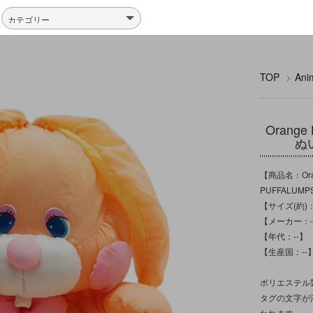
TOP
>
An
Orang
ぬ
【商品名：Ora
PUFFALUM
【サイズ(約)：
【メーカー：-
【年代：--】
【生産国：--
ポリエステル
タグの文字が
われます。