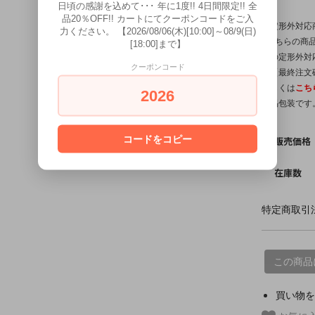
日頃の感謝を込めて･･･ 年に1度!! 4日間限定!! 全
品20％OFF!! カートにてクーポンコードをご入
【定形外対応
力ください。 【2026/08/06(木)[10:00]～08/9(日)
※こちらの商品
[18:00]まで】
他の定形外対
クーポンコード
は【最終注文
詳しくは
こち
2026
簡易包装です
コードをコピー
販売価格
在庫数
特定商取引法
この商品
買い物を