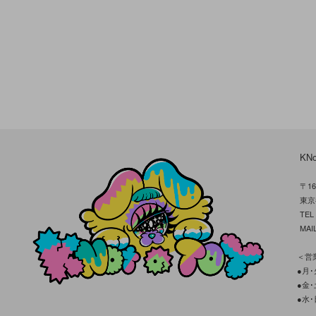
KN
〒16
東京
TE
MAIL
＜営業
●月･火
●金･土
●水･