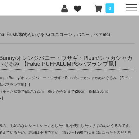
0
imal Plush/動物ぬいぐるみ(ユニコーン，バニー，ベアetc)
e Bunny/オレンジバニー・ウサギ・Plush/シャカシャカ
いぐるみ 【Fakie PUFFALUMPS/パフランプ風】
nge Bunny/オレンジバニー・ウサギ・Plush/シャカシャカぬいぐるみ 【Fakie
PS/パフランプ風】】
(座った状態で)高さ/32cm 横(足から足まで)26cm 顔幅/20cm】
-】
】
製の、毛足のないシャカシャカとした生地を使用したウサギのぬいぐるみです。
消えているため、詳細は不明ですが、1980～1990年代頃に出回ったものだと思