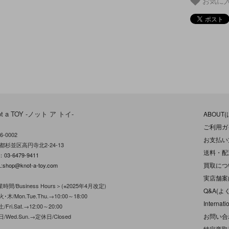
お気に
ot a TOY -ノット ア トイ-
ABOUT
ご利用ガ
6-0002
お支払い
都杉並区高円寺北2-24-13
送料・配
L：
03-6479-9411
買取につ
:
shop@knot-a-toy.com
実店舗案
時間/Business Hours＞(※2025年4月改定)
Q&A(よ
･木/Mon.Tue.Thu.→10:00～18:00
Internati
/Fri.Sat.→12:00～20:00
お問い合
日/Wed.Sun.→定休日/Closed
特定商取