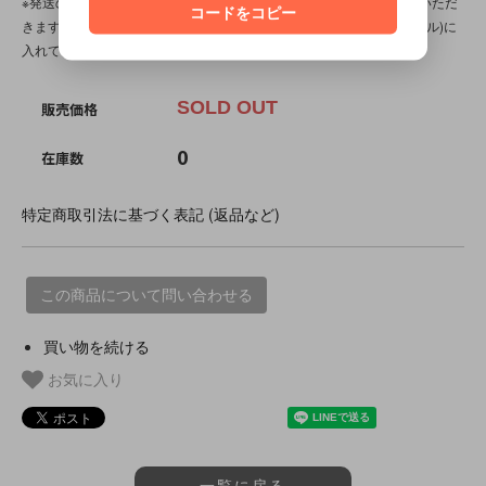
※発送の際、ぬいぐるみはプチプチ(エアパッキン/緩衝材)を省かせていただ
コードをコピー
きます。透明袋(OPP袋)に本体を入れ、紙袋(場合によってはダンボール)に
入れてお送りいたします。
SOLD OUT
販売価格
0
在庫数
特定商取引法に基づく表記 (返品など)
この商品について問い合わせる
買い物を続ける
お気に入り
一覧に戻る