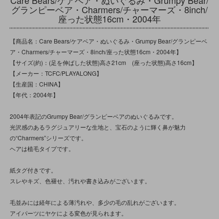
グランピーベア・Charmers/チャーマーズ・8inch/
座った状態16cm・2004年
【商品名：Care Bears/ケアベア・ぬいぐるみ・Grumpy Bear/グランピーベ
ア・Charmers/チャーマーズ・8inch/座った状態16cm・2004年】
【サイズ(約)：(足を伸ばした状態)高さ21cm (座った状態)高さ16cm】
【メーカー：TCFC/PLAYALONG】
【生産国：CHINA】
【年代：2004年】
2004年表記のGrumpy Bear/グランピーベアのぬいぐるみです。
光沢感のあるラグジュアリーな生地と、宝石のように輝く鼻が魅力
の“Charmers”シリーズです。
ヘアは植毛タイプです。
紙タグ付きです。
スレやキズ、色褪せ、汚れや書き込みがございます。
毛並みには経年による薄汚れや、多少の毛の乱れがございます。
アイパーツにヤケによる変色が見られます。