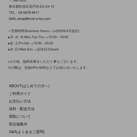
〒166-0002
東京都杉並区高円寺北2-24-13
TEL：
03-6479-9411
MAIL:
shop@knot-a-toy.com
＜営業時間/Business Hours＞(※2025年4月改定)
●月･火･木/Mon.Tue.Thu.→10:00～18:00
●金･土/Fri.Sat.→12:00～20:00
●水･日/Wed.Sun.→定休日/Closed
※その他、臨時休業をいただく事もございます。
その際は、別途HPやSNSなどでお知らせいたします。
ABOUT(はじめての方へ)
ご利用ガイド
お支払い方法
送料・配送方法
買取について
実店舗案内
Q&A(よくあるご質問)