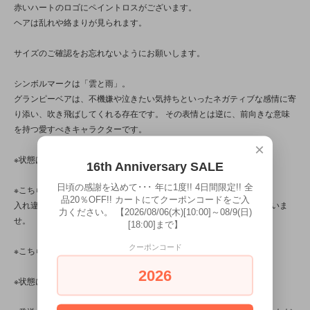
赤いハートのロゴにペイントロスがございます。
ヘアは乱れや絡まりが見られます。
サイズのご確認をお忘れないようにお願いします。
シンボルマークは「雲と雨」。
グランピーベアは、不機嫌や泣きたい気持ちといったネガティブな感情に寄
り添い、吹き飛ばしてくれる存在です。 その表情とは逆に、前向きな意味
を持つ愛すべきキャラクターです。
×
※状態は、8枚の写真と併せてご確認ください。
16th Anniversary SALE
日頃の感謝を込めて･･･ 年に1度!! 4日間限定!! 全
※こちらの商品は店頭でも販売しています。
品20％OFF!! カートにてクーポンコードをご入
入れ違いで完売してしまう場合がございます。その際はご容赦くださいま
力ください。 【2026/08/06(木)[10:00]～08/9(日)
せ。
[18:00]まで】
クーポンコード
※こちらの商品は、中古・ヴィンテージ品です。
2026
※状態について気になる点は、お気軽にお問い合わせくださいませ。