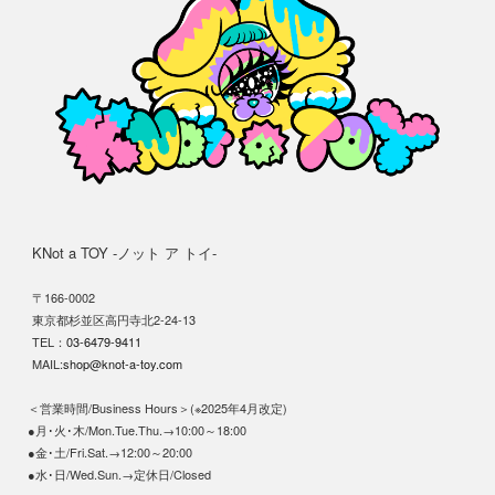
KNot a TOY -ノット ア トイ-
〒166-0002
東京都杉並区高円寺北2-24-13
TEL：
03-6479-9411
MAIL:
shop@knot-a-toy.com
＜営業時間/Business Hours＞(※2025年4月改定)
●月･火･木/Mon.Tue.Thu.→10:00～18:00
●金･土/Fri.Sat.→12:00～20:00
●水･日/Wed.Sun.→定休日/Closed