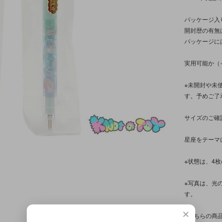
パッケージ入
開封歴の有無
パッケージに
実用可能か（
※未開封や未
す。予めご了
サイズのご確
星座をテーマ
※状態は、4
※写真は、光
す。
×
※こちらの商