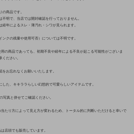
りの商品です。
は不明で、当店では開封確認を行っておりません。
は経年によるスレ・薄汚れ・シワが見られます。
インクの残量や使用可否）については不明です。
使用の商品であっても、初期不良や経年による不良が起こる可能性がございま
承ください。
認をお忘れなくお願いいたします。
にした、キキララらしい幻想的で可愛らしいアイテムです。
枚の写真と併せてご確認ください。
の当たり方によって見え方が変わるため、トータル的に判断いただけると幸いで
品は店頭でも販売しています。