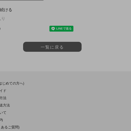
続ける
入り
一覧に戻る
(はじめての方へ)
イド
方法
送方法
いて
内
くあるご質問)