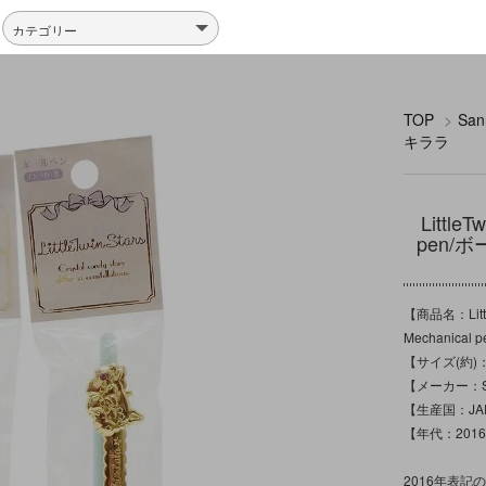
TOP
>
Sa
キララ
Littl
pen/ボ
【商品名：Litt
Mechanic
【サイズ(約)：
【メーカー：Sa
【生産国：JA
【年代：201
2016年表