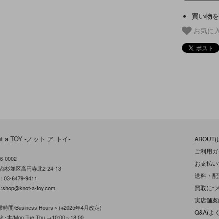
買い物を
お気に
ot a TOY -ノット ア トイ-
ABOUT
ご利用ガ
6-0002
お支払い
都杉並区高円寺北2-24-13
送料・配
L：
03-6479-9411
買取につ
:
shop@knot-a-toy.com
実店舗案
時間/Business Hours＞(※2025年4月改定)
Q&A(よ
･木/Mon.Tue.Thu.→10:00～18:00