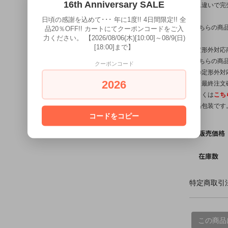
16th Anniversary SALE
入れ違いで完
日頃の感謝を込めて･･･ 年に1度!! 4日間限定!! 全
※こちらの商
品20％OFF!! カートにてクーポンコードをご入
力ください。 【2026/08/06(木)[10:00]～08/9(日)
[18:00]まで】
【定形外対応
※こちらの商品
クーポンコード
他の定形外対
2026
は【最終注文
詳しくは
こち
簡易包装です
コードをコピー
販売価格
在庫数
特定商取引法
この商品