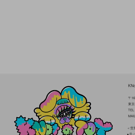
KN
〒16
東京
TE
MAIL
＜営業
●月･火