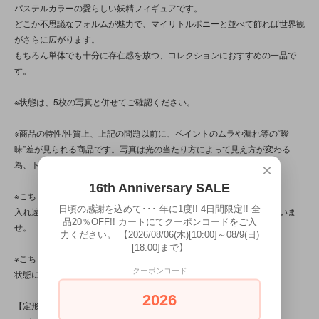
パステルカラーの愛らしい妖精フィギュアです。
どこか不思議なフォルムが魅力で、マイリトルポニーと並べて飾れば世界観
がさらに広がります。
もちろん単体でも十分に存在感を放つ、コレクションにおすすめの一品で
す。
※状態は、5枚の写真と併せてご確認ください。
※商品の特性/性質上、上記の問題以前に、ペイントのムラや漏れ等の“曖
昧”差が見られる商品です。写真は光の当たり方によって見え方が変わる
為、トータル的に判断いただけると幸いです。
×
16th Anniversary SALE
※こちらの商品は店頭でも販売しています。
日頃の感謝を込めて･･･ 年に1度!! 4日間限定!! 全
入れ違いで完売してしまう場合がございます。その際はご容赦くださいま
品20％OFF!! カートにてクーポンコードをご入
せ。
力ください。 【2026/08/06(木)[10:00]～08/9(日)
[18:00]まで】
※こちらの商品は、中古・ヴィンテージ品です。
クーポンコード
状態について、気になる点はお気軽にお問い合わせください。
2026
【定形外対応商品】