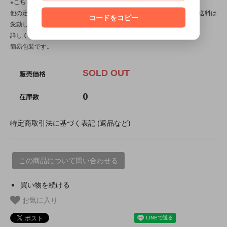
※こちらの商品は【サイズ規格外・(6)～50gまで】です。
他の定形外対応商品と複数購入される場合は、サイズや重量によって送料は
コードをコピー
変動します。送料は【最終注文確認書】で確定します。
詳しくは
こちら
をご覧ください。
簡易包装です。
SOLD OUT
販売価格
0
在庫数
特定商取引法に基づく表記 (返品など)
この商品について問い合わせる
買い物を続ける
お気に入り