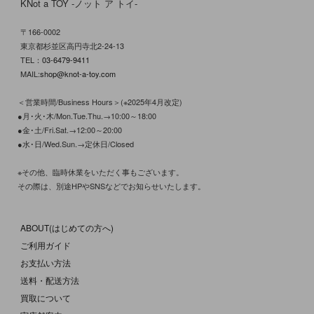
KNot a TOY -ノット ア トイ-
〒166-0002
東京都杉並区高円寺北2-24-13
TEL：
03-6479-9411
MAIL:
shop@knot-a-toy.com
＜営業時間/Business Hours＞(※2025年4月改定)
●月･火･木/Mon.Tue.Thu.→10:00～18:00
●金･土/Fri.Sat.→12:00～20:00
●水･日/Wed.Sun.→定休日/Closed
※その他、臨時休業をいただく事もございます。
その際は、別途HPやSNSなどでお知らせいたします。
ABOUT(はじめての方へ)
ご利用ガイド
お支払い方法
送料・配送方法
買取について