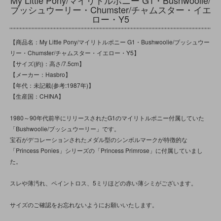
My Little Pony/マイリトルポニー G1・Bushwoolie/
ブッシュウーリー・Chumster/チャムスター・イエ
ロー・Y5
【商品名：My Little Pony/マイリトルポニー G1・Bushwoolie/ブッシュウー
リー・Chumster/チャムスター・イエロー・Y5】
【サイズ(約)：高さ/7.5cm】
【メーカー：Hasbro】
【年代：未記載(参考:1987年)】
【生産国：CHINA】
1980～90年代前半にリリースされたG1のマイリトルポニー付属していた
「Bushwoolie/ブッシュウーリー」です。
宝石がデコレーションされたメダル型のシンボルマークが特徴的な
「Princess Ponies」シリーズの「Princess Primrose」に付属していまし
た。
スレや薄汚れ、ペイントロス、5ミリほどの赤い薄シミがございます。
サイズのご確認をお忘れないようにお願いいたします。