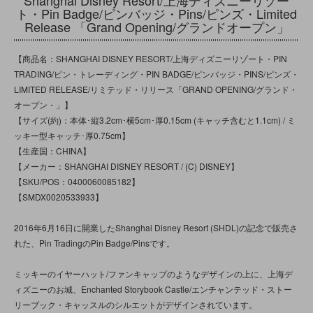
ト・Pin Badge/ピンバッジ・Pins/ピンズ・Limited
Release 「Grand Opening/グランドオープン」
【商品名：SHANGHAI DISNEY RESORT/上海ディズニーリゾート・PIN
TRADING/ピン・トレーディング・PIN BADGE/ピンバッジ・PINS/ピンズ・
LIMITED RELEASE/リミテッド・リリース「GRAND OPENING/グランド・
オープン・」】
【サイズ(約)：本体･縦3.2cm･横5cm･厚0.15cm (キャッチ含むと1.1cm) / ミ
ッキー型キャッチ･厚0.75cm】
【生産国：CHINA】
【メーカー：SHANGHAI DISNEY RESORT / (C) DISNEY】
【SKU/POS：0400060085182】
【SMDX0020533933】
2016年6月16日に開業したShanghai Disney Resort (SHDL)の記念で販売さ
れた、Pin TradingのPin Badge/Pinsです。
ミッキーのイヤーハット/ファンキャップのようなデザインの上に、上海デ
ィズニーのお城、Enchanted Storybook Castle/エンチャンテッド・ストー
リーブック・キャッスルのシルエットがデザインされています。