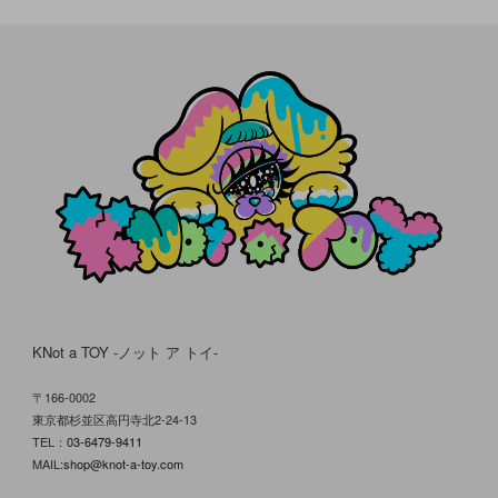
KNot a TOY -ノット ア トイ-
〒166-0002
東京都杉並区高円寺北2-24-13
TEL：
03-6479-9411
MAIL:
shop@knot-a-toy.com