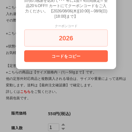
日頃の感謝を込めて･･･ 年に1度!! 4日間限定!! 全
品20％OFF!! カートにてクーポンコードをご入
※こちらの商品は店頭でも販売しています。
力ください。 【2026/08/06(木)[10:00]～08/9(日)
入れ違いで完売してしまう場合がございます。
[18:00]まで】
その際はご容赦くださいませ。
クーポンコード
※こちらの商品は、中古品です。
2026
※状態など分かり辛い点、気になる点、不明点がございましたら、
お気軽にお問い合わせください。
コードをコピー
【定形外対応商品】
※こちらの商品は【サイズ規格内・(1)～50gまで】です。
他の定形外対応商品と複数購入される場合は、サイズや重量によって送料は
変動します。送料は【最終注文確認書】で確定します。
詳しくは
こちら
をご覧ください。
簡易包装です。
販売価格
550円(税込)
購入数