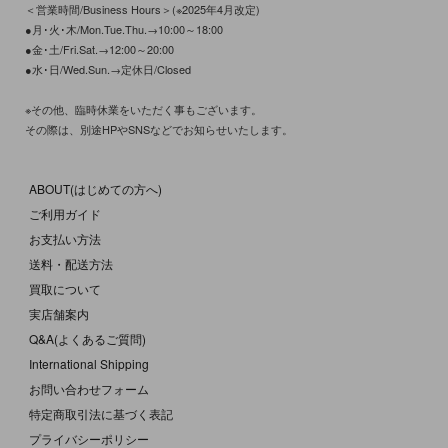
＜営業時間/Business Hours＞(※2025年4月改定)
●月･火･木/Mon.Tue.Thu.→10:00～18:00
●金･土/Fri.Sat.→12:00～20:00
●水･日/Wed.Sun.→定休日/Closed
※その他、臨時休業をいただく事もございます。
その際は、別途HPやSNSなどでお知らせいたします。
ABOUT(はじめての方へ)
ご利用ガイド
お支払い方法
送料・配送方法
買取について
実店舗案内
Q&A(よくあるご質問)
International Shipping
お問い合わせフォーム
特定商取引法に基づく表記
プライバシーポリシー