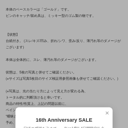
本体のベースカラーは「ゴールド」です。
ピンのキャッチ/留め具は、ミッキー型のゴム製の物です。
【状態】
台紙付き。 (スレ/キズ/凹み、折れ/シワ、歪み/反り、薄汚れ等のダメージが
ございます)
本体は全体的に、スレ、薄汚れ等のダメージがございます。
状態は、5枚の写真と併せてご確認ください。
(※サイズは写真5枚目のサイズ検証用参照画像も併せてご確認ください。)
(※写真は、光の当たり方によって見え方が変わる為、
トータル的に判断頂けると幸いです。
商品の特性/性質上、上記の問題以前に、
ペイント/コーティング、バリ処理、作り自体に、
×
“曖昧さ”“甘さ”“雑さ”の部分が見られる商品です。
16th Anniversary SALE
予め、ご了承ください。)