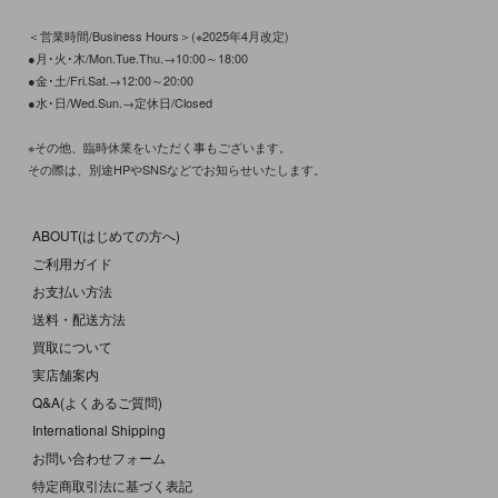
＜営業時間/Business Hours＞(※2025年4月改定)
●月･火･木/Mon.Tue.Thu.→10:00～18:00
●金･土/Fri.Sat.→12:00～20:00
●水･日/Wed.Sun.→定休日/Closed
※その他、臨時休業をいただく事もございます。
その際は、別途HPやSNSなどでお知らせいたします。
ABOUT(はじめての方へ)
ご利用ガイド
お支払い方法
送料・配送方法
買取について
実店舗案内
Q&A(よくあるご質問)
International Shipping
お問い合わせフォーム
特定商取引法に基づく表記