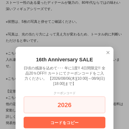
ストーリー性のある凝ったディテールが魅力の、80年代ならではの味わい
深いフィギュアシリーズです。
※状態は、5枚の写真と併せてご確認ください。
※写真は、光の当たり方によって見え方が変わるため、トータル的に判断い
ただけると幸いです。
×
※こちらの商品は店頭でも販売しています。
16th Anniversary SALE
入れ違いで完売してしまう場合がございます。その際はご容赦くださいま
せ。
日頃の感謝を込めて･･･ 年に1度!! 4日間限定!! 全
品20％OFF!! カートにてクーポンコードをご入
※こちらの商品は、中古・ヴィンテージ品です。
力ください。 【2026/08/06(木)[10:00]～08/9(日)
[18:00]まで】
【定形外対応商品】
クーポンコード
※こちらの商品は【サイズ規格外・(6)～50gまで】です。
他の定形外対応商品と複数購入される場合は、サイズや重量によって送料は
2026
変動します。送料は【最終注文確認書】で確定します。
詳しくは
こちら
をご覧ください。
簡易包装です。
コードをコピー