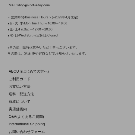
MAIL:
shop@knot-a-toy.com
＜営業時間/Business Hours＞(※2025年4月改定)
●月･火･木/Mon.Tue.Thu.→10:00～18:00
●金･土/Fri.Sat.→12:00～20:00
●水･日/Wed.Sun.→定休日/Closed
※その他、臨時休業をいただく事もございます。
その際は、別途HPやSNSなどでお知らせいたします。
ABOUT(はじめての方へ)
ご利用ガイド
お支払い方法
送料・配送方法
買取について
実店舗案内
Q&A(よくあるご質問)
International Shipping
お問い合わせフォーム