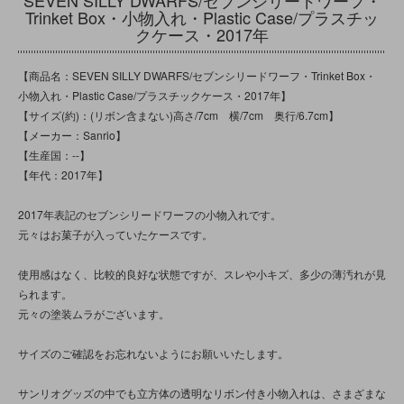
Trinket Box・小物入れ・Plastic Case/プラスチッ
クケース・2017年
【商品名：SEVEN SILLY DWARFS/セブンシリードワーフ・Trinket Box・
小物入れ・Plastic Case/プラスチックケース・2017年】
【サイズ(約)：(リボン含まない)高さ/7cm 横/7cm 奥行/6.7cm】
【メーカー：Sanrio】
【生産国：--】
【年代：2017年】
2017年表記のセブンシリードワーフの小物入れです。
元々はお菓子が入っていたケースです。
使用感はなく、比較的良好な状態ですが、スレや小キズ、多少の薄汚れが見
られます。
元々の塗装ムラがございます。
サイズのご確認をお忘れないようにお願いいたします。
サンリオグッズの中でも立方体の透明なリボン付き小物入れは、さまざまな