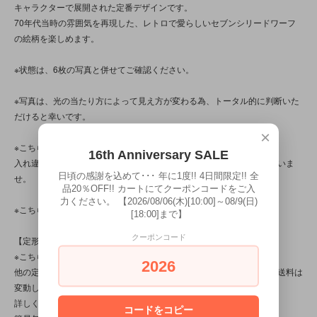
キャラクターで展開された定番デザインです。
70年代当時の雰囲気を再現した、レトロで愛らしいセブンシリードワーフ
の絵柄を楽しめます。
※状態は、6枚の写真と併せてご確認ください。
※写真は、光の当たり方によって見え方が変わる為、トータル的に判断いた
だけると幸いです。
×
※こちらの商品は店頭でも販売しています。
16th Anniversary SALE
入れ違いで完売してしまう場合がございます。その際はご容赦くださいま
日頃の感謝を込めて･･･ 年に1度!! 4日間限定!! 全
せ。
品20％OFF!! カートにてクーポンコードをご入
力ください。 【2026/08/06(木)[10:00]～08/9(日)
※こちらの商品は、中古・ヴィンテージ品です。
[18:00]まで】
クーポンコード
【定形外対応商品】
※こちらの商品は【サイズ規格外・(7)～100gまで】です。
2026
他の定形外対応商品と複数購入される場合は、サイズや重量によって送料は
変動します。送料は【最終注文確認書】で確定します。
詳しくは
こちら
をご覧ください。
コードをコピー