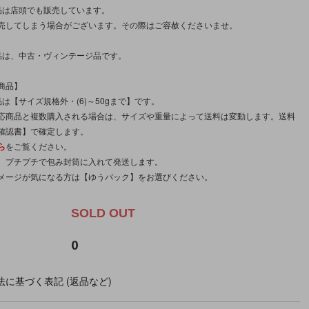
品は店頭でも販売しています。
売してしまう場合がございます。その際はご容赦くださいませ。
品は、中古・ヴィンテージ品です。
商品】
は【サイズ規格外・(6)～50gまで】です。
応商品と複数購入される場合は、サイズや重量によって送料は変動します。送料
確認書】で確定します。
ら
をご覧ください。
。プチプチで包み封筒に入れて発送します。
メージが気になる方は【ゆうパック】をお選びください。
SOLD OUT
0
に基づく表記 (返品など)