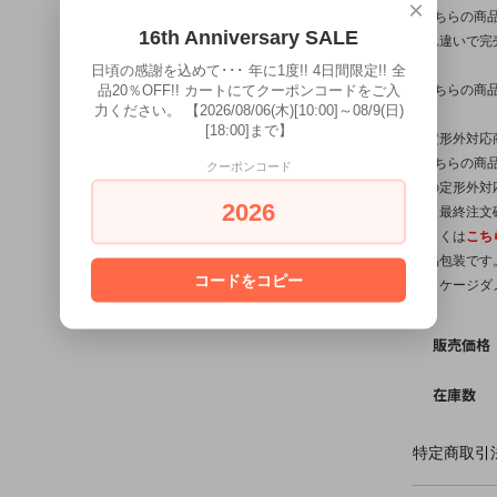
×
※こちらの商
16th Anniversary SALE
入れ違いで完
日頃の感謝を込めて･･･ 年に1度!! 4日間限定!! 全
※こちらの商
品20％OFF!! カートにてクーポンコードをご入
力ください。 【2026/08/06(木)[10:00]～08/9(日)
[18:00]まで】
【定形外対応
※こちらの商品
クーポンコード
他の定形外対
2026
は【最終注文
詳しくは
こち
簡易包装です
コードをコピー
パッケージダ
販売価格
在庫数
特定商取引法