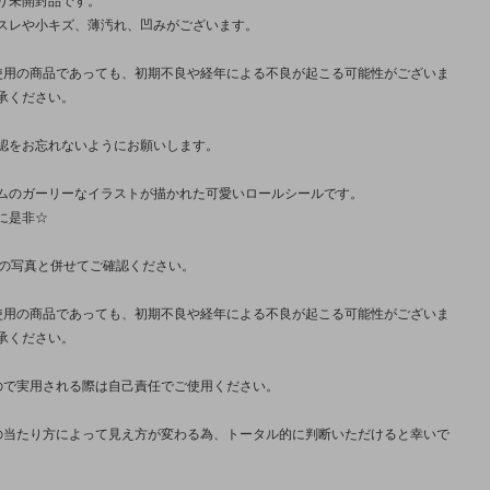
スレや小キズ、薄汚れ、凹みがございます。
使用の商品であっても、初期不良や経年による不良が起こる可能性がございま
承ください。
認をお忘れないようにお願いします。
ムのガーリーなイラストが描かれた可愛いロールシールです。
に是非☆
枚の写真と併せてご確認ください。
使用の商品であっても、初期不良や経年による不良が起こる可能性がございま
承ください。
ので実用される際は自己責任でご使用ください。
の当たり方によって見え方が変わる為、トータル的に判断いただけると幸いで