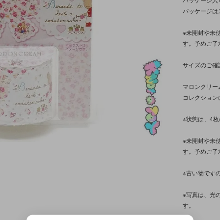
パッケージは
※未開封や未
す。予めご了
サイズのご確
マロンクリー
コレクション
※状態は、4
※未開封や未
す。予めご了
※古い物です
※写真は、光
す。