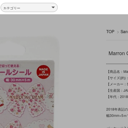
TOP
>
Sa
Marr
【商品名：Mar
【サイズ(約)：
【メーカー：Sa
【生産国：JA
【年代：201
2018年表記
幅30mm×5
パッケージ入