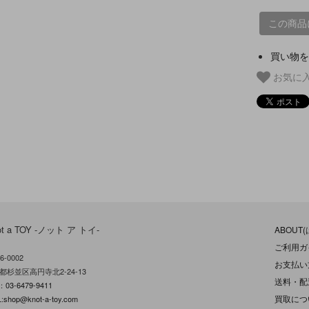
この商品
買い物を
お気に
ot a TOY -ノット ア トイ-
ABOUT
ご利用ガ
6-0002
お支払い
都杉並区高円寺北2-24-13
送料・配
L：
03-6479-9411
買取につ
:
shop@knot-a-toy.com