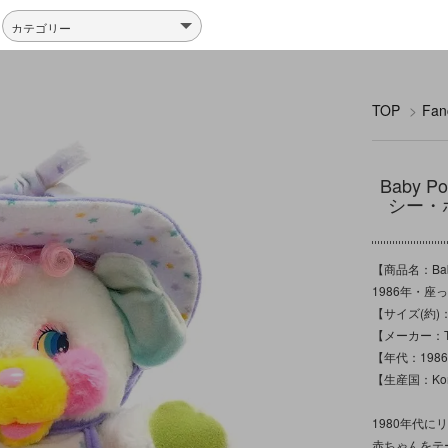
TOP
>
Fa
Baby 
シー・ホ
【商品名：Ba
1986年・座っ
【サイズ(約)
【メーカー：TC
【年代：198
【生産国：Ko
1980年代に
赤ちゃんをテー