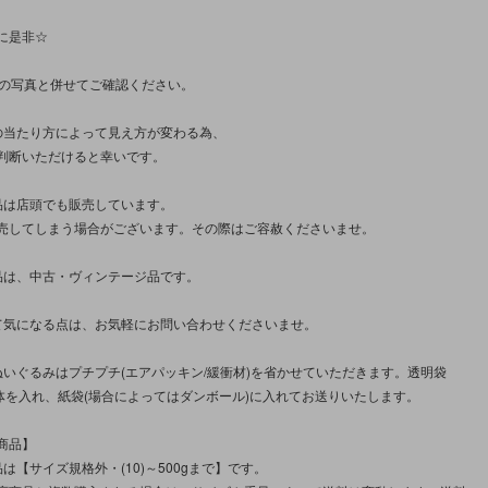
に是非☆
枚の写真と併せてご確認ください。
の当たり方によって見え方が変わる為、
判断いただけると幸いです。
品は店頭でも販売しています。
売してしまう場合がございます。その際はご容赦くださいませ。
品は、中古・ヴィンテージ品です。
て気になる点は、お気軽にお問い合わせくださいませ。
ぬいぐるみはプチプチ(エアパッキン/緩衝材)を省かせていただきます。透明袋
に本体を入れ、紙袋(場合によってはダンボール)に入れてお送りいたします。
商品】
は【サイズ規格外・(10)～500gまで】です。