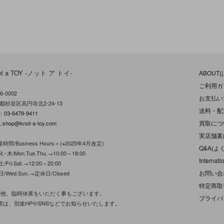
ot a TOY -ノット ア トイ-
ABOUT
ご利用ガ
6-0002
お支払い
都杉並区高円寺北2-24-13
送料・配
L：
03-6479-9411
買取につ
:
shop@knot-a-toy.com
実店舗案
時間/Business Hours＞(※2025年4月改定)
Q&A(よ
･木/Mon.Tue.Thu.→10:00～18:00
Internati
/Fri.Sat.→12:00～20:00
お問い合
日/Wed.Sun.→定休日/Closed
特定商取
の他、臨時休業をいただく事もございます。
プライバ
際は、別途HPやSNSなどでお知らせいたします。