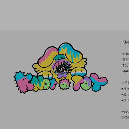
KN
〒16
東京
TE
MAIL
＜営業
●月･火
●金･土
●水･
※そ
その