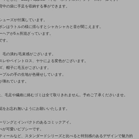
背中の袋に手足を収納する事ができます。
シューズが付属しています。
ボンはラトルの様に揺らすとシャカシャカと音が聞こえます。
ーヘアが5ヵ所混ざっています。
です。
、毛の潰れ/毛束感がございます。
スレやペイントロス、ヤケによる変色がございます。
ズ、帽子に毛玉がございます。
ープルの手の生地が色褪せしています。
が薄れています。
上、毛足や繊維に絡むゴミは全て取りきれません。予めご了承くださいませ。
認をお忘れ無いようにお願いいたします。
ーリングとインパクトのあるコミックアイ。
ぺが可愛いビブシーです。
ティールなど、スタンダードシリーズと比べると特別感のあるデザインで魅力的