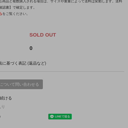
応商品と複数購入される場合は、サイズや重量によって送料は変動します。送料
確認書】で確定します。
ら
をご覧ください。
。
SOLD OUT
0
に基づく表記 (返品など)
について問い合わせる
続ける
入り