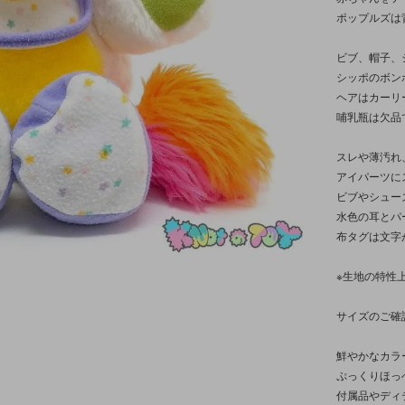
ポップルズは
ビブ、帽子、
シッポのボン
ヘアはカーリ
哺乳瓶は欠品
スレや薄汚れ
アイパーツに
ビブやシュー
水色の耳とパ
布タグは文字
※生地の特性
サイズのご確
鮮やかなカラ
ぷっくりほっ
付属品やディ