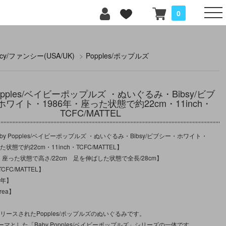
0
ncy/ファンシー(USA/UK)
>
Popples/ポップルズ
Popples/ベイビーポップルズ ・ぬいぐるみ・Bibsy/ビブ
ワイト・1986年・座った状態で約22cm・11inch・
TCFC/MATTEL
by Popples/ベイビーポップルズ ・ぬいぐるみ・Bibsy/ビブシー・ホワイト・
た状態で約22cm・11inch・TCFC/MATTEL】
：座った状態で高さ/22cm 足を伸ばした状態で全長/28cm】
FC/MATTEL】
6年】
rea】
リリースされたPopples/ポップルズのぬいぐるみです。
マとした「Baby Popples/ベイビーポップルズ」シリーズの一体です。