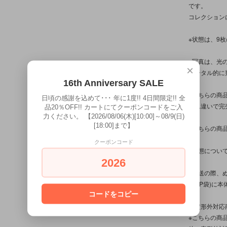
です。
コレクション
※状態は、9
※写真は、光
×
トータル的に
16th Anniversary SALE
※こちらの商
日頃の感謝を込めて･･･ 年に1度!! 4日間限定!! 全
入れ違いで完
品20％OFF!! カートにてクーポンコードをご入
力ください。 【2026/08/06(木)[10:00]～08/9(日)
[18:00]まで】
※こちらの商
クーポンコード
※状態につい
2026
※発送の際、
(OPP袋)
コードをコピー
【定形外対応
※こちらの商品