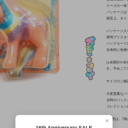
リーズの一体
パッケージは
便宜上、タイ
パッケージ入
透明ブリスタ
バックカード
全体的に色褪
(※未開封や
す。予めご了
サイズのご確
大変貴重なパ
当時のバック
コレクション
※状態は、7
×
16th Anniversary SALE