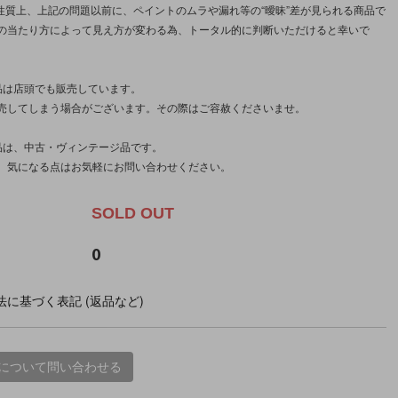
/性質上、上記の問題以前に、ペイントのムラや漏れ等の“曖昧”差が見られる商品で
の当たり方によって見え方が変わる為、トータル的に判断いただけると幸いで
品は店頭でも販売しています。
売してしまう場合がございます。その際はご容赦くださいませ。
品は、中古・ヴィンテージ品です。
、気になる点はお気軽にお問い合わせください。
SOLD OUT
0
に基づく表記 (返品など)
について問い合わせる