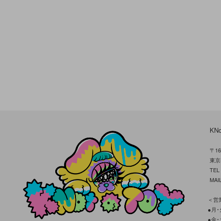
KN
〒16
東京
TE
MAIL
＜営業
●月･火
●金･土