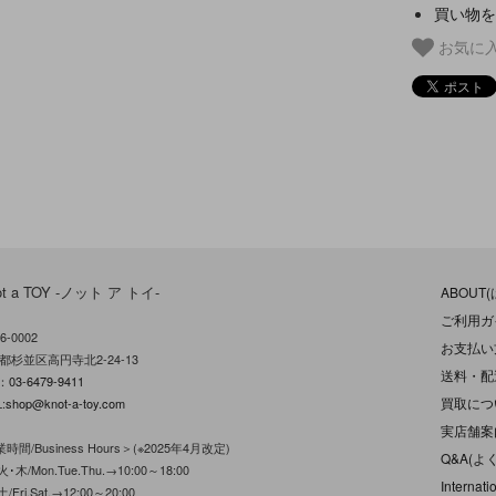
買い物を
お気に
ot a TOY -ノット ア トイ-
ABOUT
ご利用ガ
6-0002
お支払い
都杉並区高円寺北2-24-13
送料・配
L：
03-6479-9411
買取につ
:
shop@knot-a-toy.com
実店舗案
時間/Business Hours＞(※2025年4月改定)
Q&A(よ
･木/Mon.Tue.Thu.→10:00～18:00
Internati
/Fri.Sat.→12:00～20:00