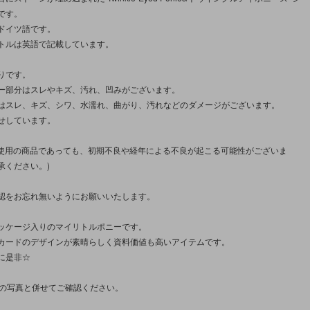
です。
ドイツ語です。
トルは英語で記載しています。
りです。
ー部分はスレやキズ、汚れ、凹みがございます。
はスレ、キズ、シワ、水濡れ、曲がり、汚れなどのダメージがございます。
せしています。
未使用の商品であっても、初期不良や経年による不良が起こる可能性がございま
承ください。)
認をお忘れ無いようにお願いいたします。
ッケージ入りのマイリトルポニーです。
カードのデザインが素晴らしく資料価値も高いアイテムです。
に是非☆
枚の写真と併せてご確認ください。