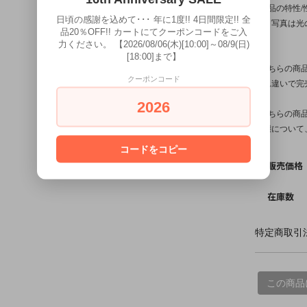
※商品の特性
日頃の感謝を込めて･･･ 年に1度!! 4日間限定!! 全
す。写真は光
品20％OFF!! カートにてクーポンコードをご入
す。
力ください。 【2026/08/06(木)[10:00]～08/9(日)
[18:00]まで】
※こちらの商
クーポンコード
入れ違いで完
2026
※こちらの商
状態について
コードをコピー
販売価格
在庫数
特定商取引法
この商品