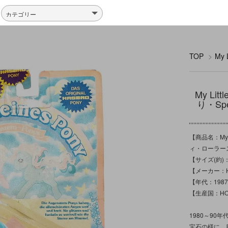
TOP
>
My
My L
り・S
【商品名：My 
ィ・ローラースケ
【サイズ(約)：
【メーカー：H
【年代：198
【生産国：HO
1980～90
宝石の様に、目に