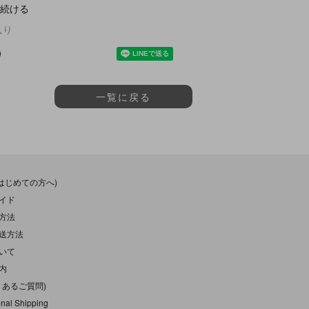
続ける
入り
一覧に戻る
(はじめての方へ)
イド
方法
送方法
いて
内
くあるご質問)
onal Shipping