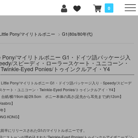
0
 Little Pony/マイリトルポニー
>
G1(80s/80年代)
ittle Pony/マイリトルポニー G1・ドイツ語パッケージ入
peedy/スピーディ・ローラースケート・ユニコーン・
Twinkle-Eyed Ponies/トゥインクルアイ・Y4
Little Pony/マイリトルポニー G1・ドイツ語パッケージ入り・Speedy/スピーデ
ート・ユニコーン・Twinkle-Eyed Ponies/トゥインクルアイ・Y4】
台紙/横/19cm 縦/29.5cm ポニー本体の高さ(足先から耳先まで)約12cm】
asbro】
7年】
NG KONG】
年代前半にリリースされたG1のマイリトルポニーです。
ストーンが埋め込まれた‘Twinkle-Eyed Ponies/トゥインクルアイポニーズ ’シ