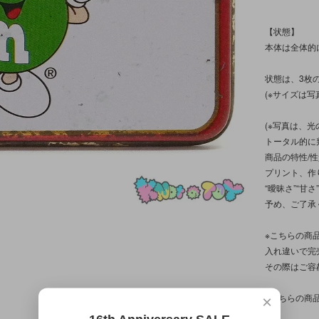
【状態】
本体は全体的
状態は、3枚
(※サイズは
(※写真は、
トータル的に
商品の特性/
プリント、作
“曖昧さ”“甘
予め、ご了承
※こちらの商
入れ違いで完
その際はご容
※こちらの商
×