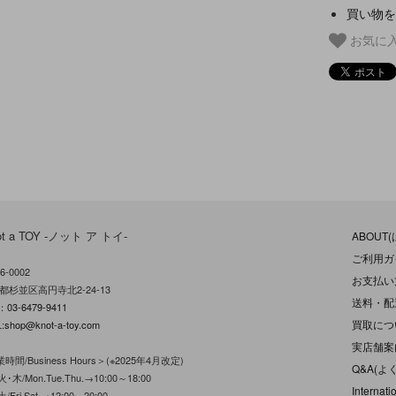
買い物を
お気に
ot a TOY -ノット ア トイ-
ABOUT
ご利用ガ
6-0002
お支払い
都杉並区高円寺北2-24-13
送料・配
L：
03-6479-9411
買取につ
:
shop@knot-a-toy.com
実店舗案
時間/Business Hours＞(※2025年4月改定)
Q&A(よ
･木/Mon.Tue.Thu.→10:00～18:00
Internati
/Fri.Sat.→12:00～20:00