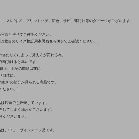
に、スレ/キズ、プリントハゲ、変色、サビ、薄汚れ等のダメージがございます。
の写真と併せてご確認ください。
写真3枚目のサイズ検証用参照画像も併せてご確認ください。)
光の当たり方によって見え方が変わる為、
判断頂けると幸いです。
性質上、上記の問題以前に、
り自体に、
さ”“雑さ”の部分が見られる商品です。
ください。)
品は店頭でも販売しています。
売してしまう場合がございます。
赦くださいませ。
品は、中古・ヴィンテージ品です。