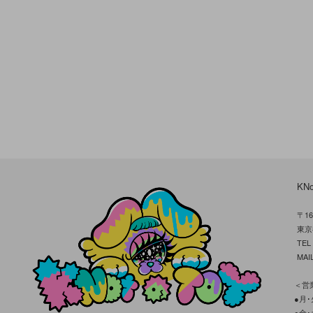
KN
〒16
東京
TE
MAIL
＜営業
●月･火
●金･土