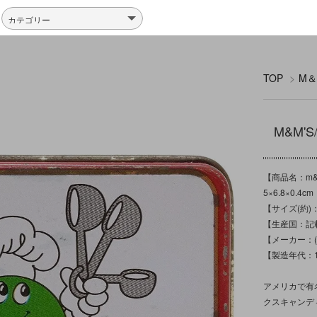
TOP
>
M＆
M&M'
【商品名：m&m
5×6.8×0.4c
【サイズ(約)：
【生産国：記
【メーカー：(C)
【製造年代：1
アメリカで有名
クスキャンディ」