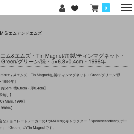
0
M'S/エムアンドエムズ
S/エム&エムズ・Tin Magnet/缶製/ティンマグネット・
Green/グリーン/緑・5×6.8×0.4cm・1996年
's/エム&エムズ・Tin Magnet/缶製/ティンマグネット・Green/グリーン/緑・
m・1996年】
縦5cm･横6.8cm・厚0.4cm】
載無し】
 Mars, 1996】
996年】
なチョコレートメーカーの1つM&M'sのキャラクター「Spokescandies/スポー
「Green」のTin Magnetです。