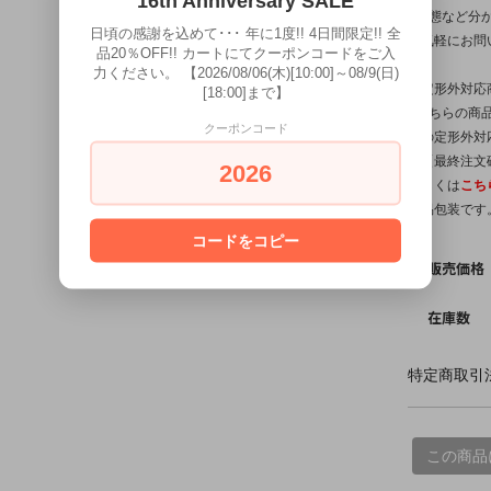
16th Anniversary SALE
※状態など分
日頃の感謝を込めて･･･ 年に1度!! 4日間限定!! 全
お気軽にお問
品20％OFF!! カートにてクーポンコードをご入
力ください。 【2026/08/06(木)[10:00]～08/9(日)
【定形外対応
[18:00]まで】
※こちらの商品
クーポンコード
他の定形外対
は【最終注文
2026
詳しくは
こち
簡易包装です
コードをコピー
販売価格
在庫数
特定商取引法
この商品