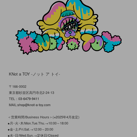
KNot a TOY -ノット ア トイ-
〒166-0002
東京都杉並区高円寺北2-24-13
TEL：
03-6479-9411
MAIL:
shop@knot-a-toy.com
＜営業時間/Business Hours＞(※2025年4月改定)
●月･火･木/Mon.Tue.Thu.→10:00～18:00
●金･土/Fri.Sat.→12:00～20:00
●水･日/Wed.Sun.→定休日/Closed