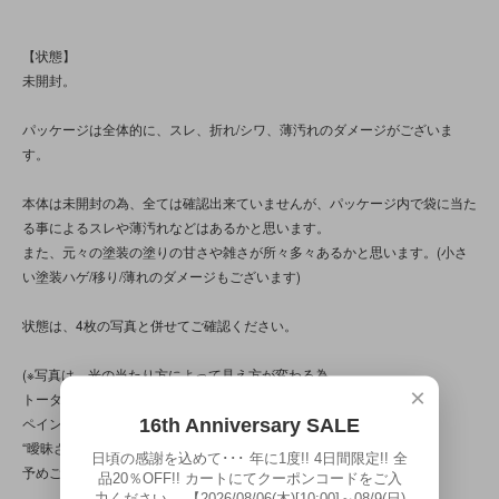
【状態】
未開封。
パッケージは全体的に、スレ、折れ/シワ、薄汚れのダメージがございま
す。
本体は未開封の為、全ては確認出来ていませんが、パッケージ内で袋に当た
る事によるスレや薄汚れなどはあるかと思います。
また、元々の塗装の塗りの甘さや雑さが所々多々あるかと思います。(小さ
い塗装ハゲ/移り/薄れのダメージもございます)
状態は、4枚の写真と併せてご確認ください。
(※写真は、光の当たり方によって見え方が変わる為、
×
トータル的に判断頂けると幸いです。
ペイントのムラや漏れ、気泡割れ、バリ処理、作り自体に、
16th Anniversary SALE
“曖昧さ”“甘さ”“雑さ”の部分が見られる商品です。
日頃の感謝を込めて･･･ 年に1度!! 4日間限定!! 全
予めご了承くださいませ。)
品20％OFF!! カートにてクーポンコードをご入
力ください。 【2026/08/06(木)[10:00]～08/9(日)