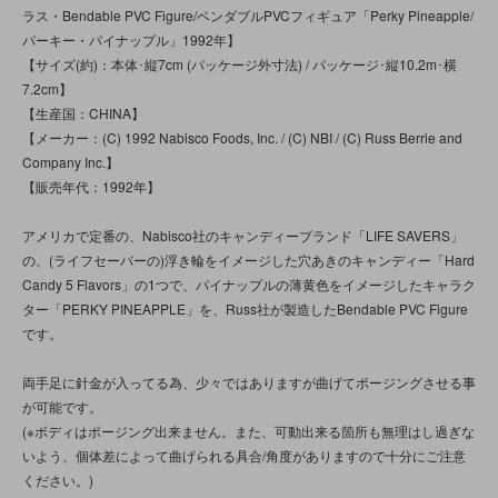
ラス・Bendable PVC Figure/ベンダブルPVCフィギュア「Perky Pineapple/
パーキー・パイナップル」1992年】
【サイズ(約)：本体･縦7cm (パッケージ外寸法) / パッケージ･縦10.2m･横
7.2cm】
【生産国：CHINA】
【メーカー：(C) 1992 Nabisco Foods, Inc. / (C) NBI / (C) Russ Berrie and
Company Inc.】
【販売年代：1992年】
アメリカで定番の、Nabisco社のキャンディーブランド「LIFE SAVERS」
の、(ライフセーバーの)浮き輪をイメージした穴あきのキャンディー「Hard
Candy 5 Flavors」の1つで、パイナップルの薄黄色をイメージしたキャラク
ター「PERKY PINEAPPLE」を、Russ社が製造したBendable PVC Figure
です。
両手足に針金が入ってる為、少々ではありますが曲げてポージングさせる事
が可能です。
(※ボディはポージング出来ません。また、可動出来る箇所も無理はし過ぎな
いよう、個体差によって曲げられる具合/角度がありますので十分にご注意
ください。)