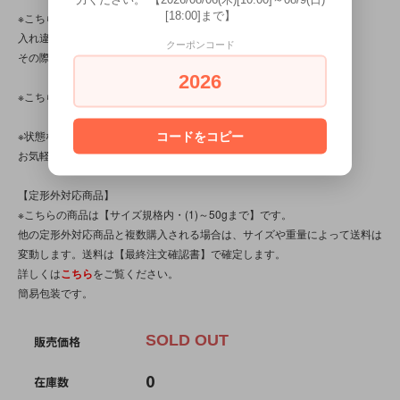
[18:00]まで】
※こちらの商品は店頭でも販売しています。
入れ違いで完売してしまう場合がございます。
クーポンコード
その際はご容赦くださいませ。
2026
※こちらの商品は、中古・ヴィンテージ品です。
※状態など分かり辛い点、気になる点、不明点がございましたら、
コードをコピー
お気軽にお問い合わせください。
【定形外対応商品】
※こちらの商品は【サイズ規格内・(1)～50gまで】です。
他の定形外対応商品と複数購入される場合は、サイズや重量によって送料は
変動します。送料は【最終注文確認書】で確定します。
詳しくは
こちら
をご覧ください。
簡易包装です。
SOLD OUT
販売価格
0
在庫数