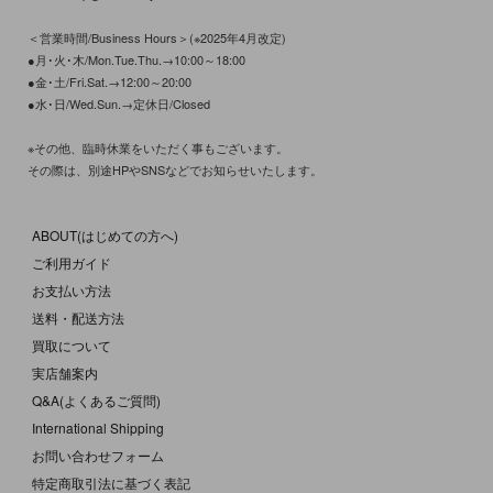
＜営業時間/Business Hours＞(※2025年4月改定)
●月･火･木/Mon.Tue.Thu.→10:00～18:00
●金･土/Fri.Sat.→12:00～20:00
●水･日/Wed.Sun.→定休日/Closed
※その他、臨時休業をいただく事もございます。
その際は、別途HPやSNSなどでお知らせいたします。
ABOUT(はじめての方へ)
ご利用ガイド
お支払い方法
送料・配送方法
買取について
実店舗案内
Q&A(よくあるご質問)
International Shipping
お問い合わせフォーム
特定商取引法に基づく表記