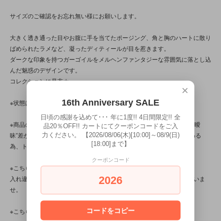
サイズのご確認をお忘れ無い様にお願いします。
大きく透き通った目やお腹に手を当てたポージング、角と胸のハートに散り
ばめられたラメなど、凝ったディティールが目を惹きます。
ダークな印象を持つガーゴイルをメルヘンファンタジーな雰囲気に落とし込
んだ魅惑のデザインです。
コレクションに是非☆
×
16th Anniversary SALE
※状態は、6枚の写真と併せてご確認ください。
日頃の感謝を込めて･･･ 年に1度!! 4日間限定!! 全
※商品の特性/性質上、上記の問題以前に、ペイントのムラや漏れ等の“曖
品20％OFF!! カートにてクーポンコードをご入
昧”差が見られる商品です。写真は光の当たり方によって見え方が変わる
力ください。 【2026/08/06(木)[10:00]～08/9(日)
[18:00]まで】
為、トータル的に判断いただけると幸いです。
クーポンコード
※こちらの商品は店頭でも販売しています。
2026
入れ違いで完売してしまう場合がございます。その際はご容赦くださいま
せ。
コードをコピー
※こちらの商品は、中古・ヴィンテージ品です。