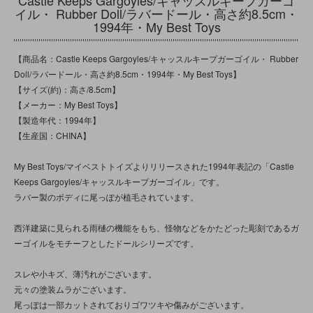
イル・ Rubber Doll/ラバードール・高さ約8.5cm・
1994年・My Best Toys
【商品名：Castle Keeps Gargoyles/キャッスルキープガーゴイル・ Rubber
Doll/ラバードール・高さ約8.5cm・1994年・My Best Toys】
【サイズ(約)：高さ/8.5cm】
【メーカー：My Best Toys】
【製造年代：1994年】
【生産国：CHINA】
My Best Toys/マイベストトイズよりリリースされた1994年表記の「Castle
Keeps Gargoyles/キャッスルキープガーゴイル」です。
ラバー製のボディに尾っぽが植毛されています。
西洋建築に見られる雨樋の機能をもち、怪物などをかたどった彫刻であるガ
ーゴイルをモチーフとしたドールシリーズです。
スレや小キズ、薄汚れがございます。
元々の塗装ムラがございます。
尾っぽは一部カットされておりゴワツキや傷みがございます。