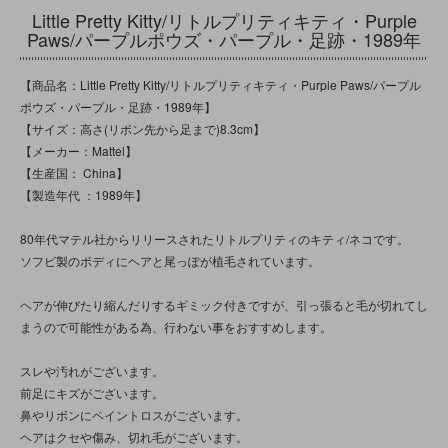
Little Pretty Kitty/リトルプリティキティ・Purple
Paws/パープルポウズ・パープル・足跡・1989年
【商品名：Little Pretty Kitty/リトルプリティキティ・Purple Paws/パープル
ポウズ・パープル・足跡・1989年】
【サイズ：高さ(リボン先から足まで)8.3cm】
【メーカー：Mattel】
【生産国： China】
【製造年代 ：1989年】
80年代マテル社からリリースされたリトルプリティのキティ/ネコです。
ソフビ製のボディにヘアと尾っぽが植毛されています。
ヘアが伸びたり縮んだりするギミック付きですが、引っ張ると毛が切れてし
まうので可能性がある為、行わない事をおすすめします。
スレや汚れがございます。
前足にキズがございます。
鼻やリボンにペイントロスがございます。
ヘアはクセや傷み、切れ毛がございます。