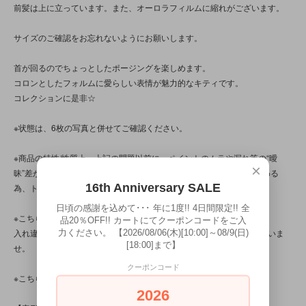
前髪は上に立っています。また、オーロラフィルムに縮れがございます。
サイズのご確認をお忘れないようにお願いします。
首が回るのでちょっとしたポージングを楽しめます。
コロンとしたフォルムに愛らしい表情が魅力的なキティです。
コレクションに是非☆
※状態は、6枚の写真と併せてご確認ください。
※商品の特性/性質上、上記の問題以前に、ペイントのムラや漏れ等の“曖
×
昧”差が見られる商品です。写真は光の当たり方によって見え方が変わる
16th Anniversary SALE
為、トータル的に判断いただけると幸いです。
日頃の感謝を込めて･･･ 年に1度!! 4日間限定!! 全
※こちらの商品は店頭でも販売しています。
品20％OFF!! カートにてクーポンコードをご入
力ください。 【2026/08/06(木)[10:00]～08/9(日)
入れ違いで完売してしまう場合がございます。その際はご容赦くださいま
[18:00]まで】
せ。
クーポンコード
※こちらの商品は中古・ヴィンテージ品です。
2026