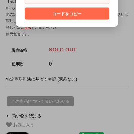
【定形外対応商品】
※こちらの商品は【サイズ規格外・(7)～100gまで】です。
コードをコピー
他の定形外対応商品と複数購入される場合は、サイズや重量によって送料は
変動します。送料は【最終注文確認書】で確定します。
詳しくは
こちら
をご覧ください。
簡易包装です。
SOLD OUT
販売価格
0
在庫数
特定商取引法に基づく表記 (返品など)
この商品について問い合わせる
買い物を続ける
お気に入り