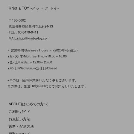
KNot a TOY -ノット ア トイ-
〒166-0002
東京都杉並区高円寺北2-24-13
TEL：
03-6479-9411
MAIL:
shop@knot-a-toy.com
＜営業時間/Business Hours＞(※2025年4月改定)
●月･火･木/Mon.Tue.Thu.→10:00～18:00
●金･土/Fri.Sat.→12:00～20:00
●水･日/Wed.Sun.→定休日/Closed
※その他、臨時休業をいただく事もございます。
その際は、別途HPやSNSなどでお知らせいたします。
ABOUT(はじめての方へ)
ご利用ガイド
お支払い方法
送料・配送方法
買取について